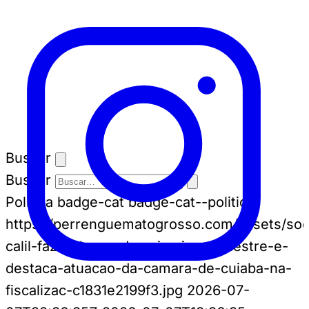
Buscar
Buscar
Política
badge-cat badge-cat--politica
https://perrenguematogrosso.com/assets/soci
calil-faz-balanco-do-primeiro-semestre-e-
destaca-atuacao-da-camara-de-cuiaba-na-
fiscalizac-c1831e2199f3.jpg
2026-07-