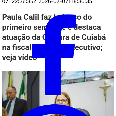
07T22:36:35Z
2026-07-07T18:36:35
Paula Calil faz balanço do
primeiro semestre e destaca
atuação da Câmara de Cuiabá
na fiscalização do Executivo;
veja vídeo