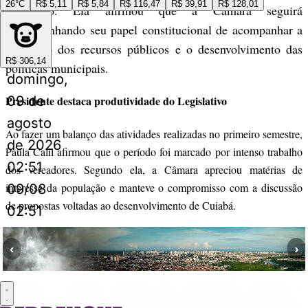
26°C
R$ 5,11
R$ 5,84
R$ 116,47
R$ 39,91
R$ 128,01
Executivo. Ela afirmou que a Câmara seguirá
desempenhando seu papel constitucional de acompanhar a
aplicação dos recursos públicos e o desenvolvimento das
R$ 306,14
políticas municipais.
domingo,
09 de
Presidente destaca produtividade do Legislativo
agosto
Ao fazer um balanço das atividades realizadas no primeiro semestre,
de 2026
Paula Calil afirmou que o período foi marcado por intenso trabalho
02:51
dos vereadores. Segundo ela, a Câmara apreciou matérias de
interesse da população e manteve o compromisso com a discussão
09/08
de propostas voltadas ao desenvolvimento de Cuiabá.
02:51
A presidente ressaltou que o Legislativo buscou atuar de forma
‹
›
responsável durante as votações e na construção de debates sobre
temas considerados relevantes para o município. Conforme
destacou, a atuação conjunta dos parlamentares permitiu o
andamento das pautas apresentadas ao longo dos primeiros meses do