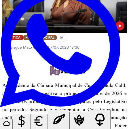
POLÍTICA
VÍDEO PRINCIPAL
Perrengue Mato Grosso
•
07/07/2026 18:36
PUBLICIDADE
Anuncie aqui
A presidente da Câmara Municipal de Cuiabá, Paula Calil,
avaliou de forma positiva o primeiro semestre de 2026 e
destacou os principais avanços alcançados pelo Legislativo
no período. Segundo a parlamentar, a Casa trabalhou na
análise de projetos, no fortalecimento da atuação
parlamentar e na fiscalização das ações do Poder