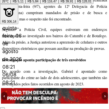
26°C
R$ 5,11
R$ 5,84
R$ 116,47
R$ 39,91
R$ 128,01
nesta quinta-feira (9/7), agentes da 12ª Delegacia de Polícia
(Copacabana) cumpriram mandados de prisão e de busca e
apreensão, mas o suspeito não foi encontrado.
R$ 306,14
quinta-
Segundo a Polícia Civil, equipes estiveram em endereços
feira, 06
relacionados ao investigado nos bairros do Catumbi e de Botafogo.
Além da prisão, a Justiça autorizou a apreensão de celulares e outros
de
dispositivos eletrônicos que possam auxiliar na produção de provas.
agosto
de 2026
Investigação aponta participação de três envolvidos
08:21
De acordo com a investigação, Gabriel é apontado como
06/08
participante do crime ao lado de dois adolescentes, que também são
08:21
investigados pelos fatos ocorridos em agosto de 2023.
Os policiais ainda apuram a possível participação do grupo em outro
‹
›
estupro coletivo, registrado em janeiro deste ano, no bairro de
Copacabana.