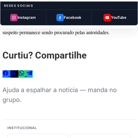
silêncio durante o interrogatório.
REDES SOCIAIS
O adolescente também exerceu o direito de não responder às
Instagram
Facebook
YouTube
perguntas da polícia. As investigações continuam, enquanto o
suspeito permanece sendo procurado pelas autoridades.
Curtiu? Compartilhe
Ajuda a espalhar a notícia — manda no
grupo.
INSTITUCIONAL