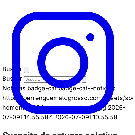
Buscar
Buscar
Notícias
badge-cat badge-cat--noticias
https://perrenguematogrosso.com/assets/soc
homem-de-24-anos-e-procurad.jpg
2026-
07-09T14:55:58Z
2026-07-09T10:55:58