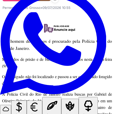
Perrengue Mato Grosso
•
09/07/2026 10:55
PUBLICIDADE
Anuncie aqui
Um homem de 24 anos é procurado pela Polícia Civil do
Rio de Janeiro.
Mandados de prisão e de busca foram cumpridos nesta quinta-feira
(9/7).
O investigado não foi localizado e passou a ser considerado foragido
da Justiça.
A Polícia Civil do Rio de Janeiro realiza buscas por Gabriel de
Oliveira Palmieri, de 24 anos, investigado por participação em um
estupro coletivo registrado em agosto de 2023, no bairro de
Botafogo, na zona sul da capital. Durante uma operação realizada