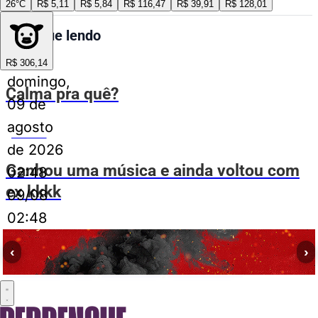
26°C
R$ 5,11
R$ 5,84
R$ 116,47
R$ 39,91
R$ 128,01
Continue lendo
ESPIA AÍ
R$ 306,14
domingo,
Calma pra quê?
09 de
agosto
ESPIA AÍ
de 2026
Ganhou uma música e ainda voltou com
02:48
ex kkkk
09/08
02:48
ESPIA AÍ
‹
›
A mala que queria viajar sozinha
ESPIA AÍ