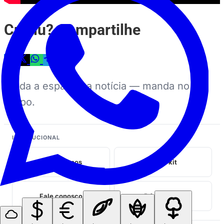
Curtiu? Compartilhe
Ajuda a espalhar a notícia — manda no
grupo.
INSTITUCIONAL
Quem somos
Midia kit
Fale conosco
Privacidade