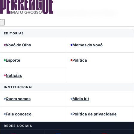
Eu já estaria me entregando pra Deus
EDITORIAS
Publicidade
Vovô de Olho
Memes do vovô
Esporte
Política
Notícias
INSTITUCIONAL
Quem somos
Mídia kit
Fale conosco
Política de privacidade
REDES SOCIAIS