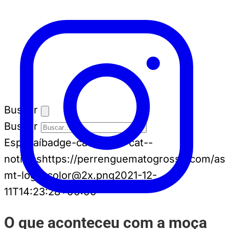
Buscar
Buscar
Espia aí
badge-cat badge-cat--
noticias
https://perrenguematogrosso.com/ass
mt-logo-color@2x.png
2021-12-
11T14:23:28+00:00
O que aconteceu com a moça