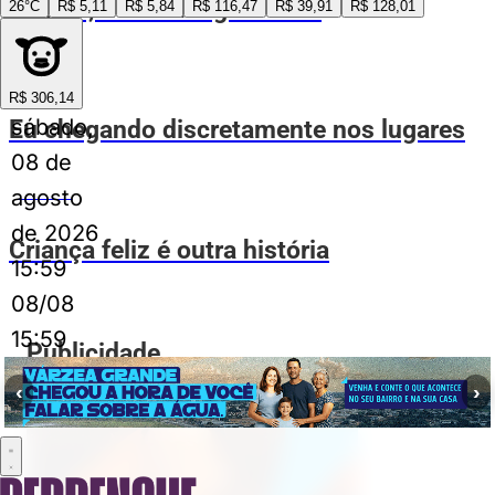
Sextou, meus amigos! kkkk
26°C
R$ 5,11
R$ 5,84
R$ 116,47
R$ 39,91
R$ 128,01
ESPIA AÍ
R$ 306,14
sábado,
Eu chegando discretamente nos lugares
08 de
agosto
ESPIA AÍ
de 2026
Criança feliz é outra história
15:59
08/08
15:59
Publicidade
‹
›