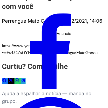
com você
Perrengue Mato Grosso
•
15/12/2021, 14:06
Anuncie
PUBLICIDADE
https://www.youtube.com/watch?
v=Fx452ZsOYB8&ab_channel=PerrengueMatoGrosso
Curtiu? Compartilhe
Ajuda a espalhar a notícia — manda no
grupo.