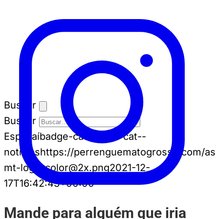
Buscar
Buscar
Espia aí
badge-cat badge-cat--
noticias
https://perrenguematogrosso.com/ass
mt-logo-color@2x.png
2021-12-
17T16:42:43+00:00
Mande para alguém que iria