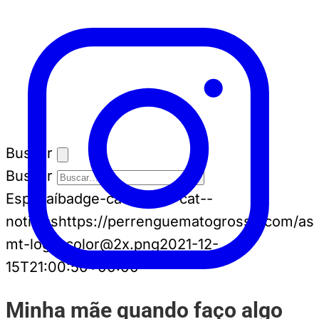
Buscar
Buscar
Espia aí
badge-cat badge-cat--
noticias
https://perrenguematogrosso.com/ass
mt-logo-color@2x.png
2021-12-
15T21:00:50+00:00
Minha mãe quando faço algo