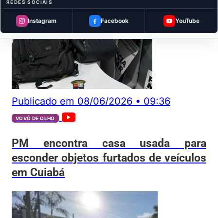
REDES SOCIAIS
Instagram
Facebook
YouTube
Publicado em
08/06/2026
•
09:36
VOVÔ DE OLHO
PM encontra casa usada para
esconder objetos furtados de veículos
em Cuiabá