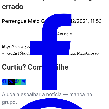
errado
Perrengue Mato Grosso
•
12/12/2021, 11:53
Anuncie
PUBLICIDADE
https://www.youtube.com/watch?
v=xsd2gT5bqOM&ab_channel=PerrengueMatoGrosso
Curtiu? Compartilhe
Ajuda a espalhar a notícia — manda no
grupo.