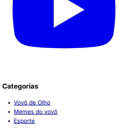
Categorias
Vovô de Olho
Memes do vovô
Esporte