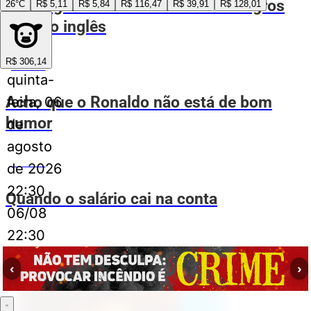
Eu chegando na casa dos meus sogros
26°C
R$ 5,11
R$ 5,84
R$ 116,47
R$ 39,91
R$ 128,01
falando inglês
R$ 306,14
ESPIA AÍ
quinta-
Acho que o Ronaldo não está de bom
feira, 06
humor
de
agosto
ESPIA AÍ
de 2026
22:30
Quando o salário cai na conta
06/08
22:30
Publicidade
‹
›