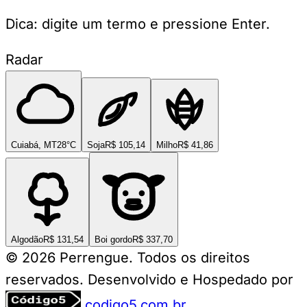
Dica: digite um termo e pressione Enter.
Radar
Cuiabá, MT
28°C
Soja
R$ 105,14
Milho
R$ 41,86
Algodão
R$ 131,54
Boi gordo
R$ 337,70
© 2026 Perrengue. Todos os direitos
reservados.
Desenvolvido e Hospedado por
codigo5.com.br