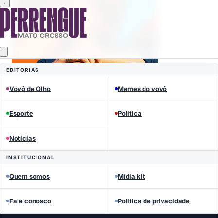
EDITORIAS
Vovô de Olho
Memes do vovô
Esporte
Política
Notícias
Mais lidas
INSTITUCIONAL
Quem somos
Mídia kit
Fale conosco
Política de privacidade