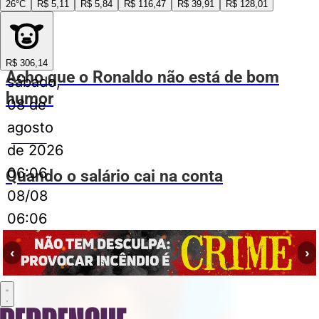
26°C
R$ 5,11
R$ 5,84
R$ 116,47
R$ 39,91
R$ 128,01
ESPIA AÍ
R$ 306,14
Acho que o Ronaldo não está de bom
sábado,
humor
08 de
agosto
ESPIA AÍ
de 2026
06:06
Quando o salário cai na conta
08/08
06:06
Publicidade
‹
›