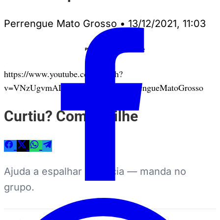
Perrengue Mato Grosso
•
13/12/2021, 11:03
Anuncie
PUBLICIDADE
https://www.youtube.com/watch?
v=VNzUgvmALac&ab_channel=PerrengueMatoGrosso
Curtiu? Compartilhe
Ajuda a espalhar a notícia — manda no
grupo.