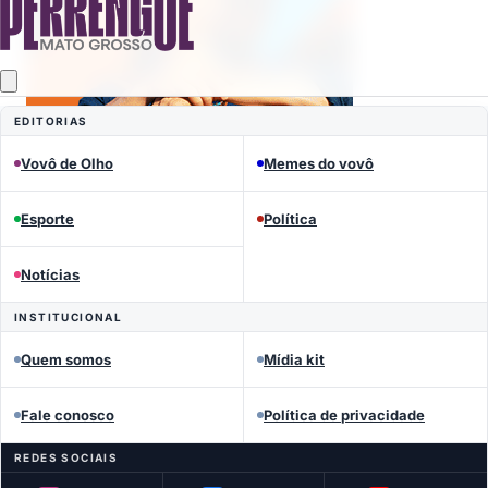
EDITORIAS
Vovô de Olho
Memes do vovô
Esporte
Política
Mais lidas
Notícias
INSTITUCIONAL
Quem somos
Mídia kit
Fale conosco
Política de privacidade
REDES SOCIAIS