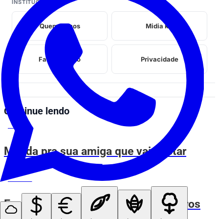
INSTITUCIONAL
Quem somos
Midia kit
Fale conosco
Privacidade
Continue lendo
ESPIA AÍ
Manda pra sua amiga que vai gostar
ESPIA AÍ
Eu chegando na casa dos meus sogros
falando inglês