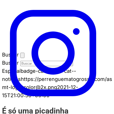
Buscar
Buscar
Espia aí
badge-cat badge-cat--
noticias
https://perrenguematogrosso.com/ass
mt-logo-color@2x.png
2021-12-
15T21:00:50+00:00
É só uma picadinha