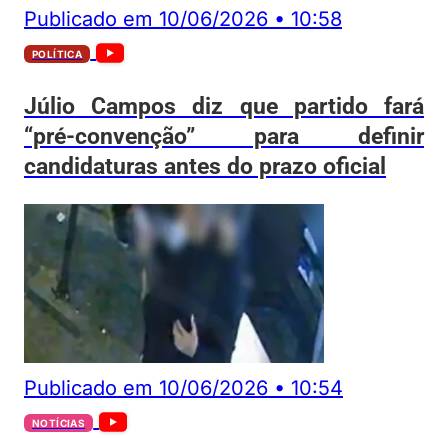
Publicado em
10/06/2026
•
10:58
POLÍTICA
Júlio Campos diz que partido fará
“pré-convenção” para definir
candidaturas antes do prazo oficial
Publicado em
10/06/2026
•
10:54
NOTÍCIAS