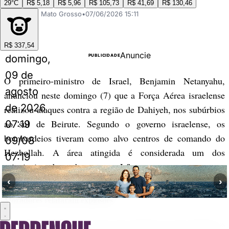
29°C
R$ 5,18
R$ 5,96
R$ 105,73
R$ 41,69
R$ 130,46
Perrengue Mato Grosso
•
07/06/2026 15:11
R$ 337,54
Anuncie
domingo,
PUBLICIDADE
09 de
O primeiro-ministro de Israel, Benjamin Netanyahu,
agosto
anunciou neste domingo (7) que a Força Aérea israelense
de 2026
realizou ataques contra a região de Dahiyeh, nos subúrbios
ao sul de Beirute. Segundo o governo israelense, os
07:19
bombardeios tiveram como alvo centros de comando do
09/08
Hezbollah. A área atingida é considerada um dos
07:19
principais redutos do grupo no Líbano.
‹
›
Moradores relataram explosões
Moradores relataram pelo menos três explosões na área durante os