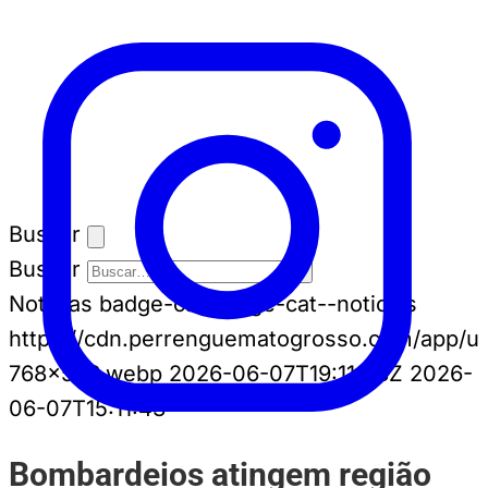
Buscar
Buscar
Notícias
badge-cat badge-cat--noticias
https://cdn.perrenguematogrosso.com/app/u
768x586.webp
2026-06-07T19:11:43Z
2026-
06-07T15:11:43
Bombardeios atingem região