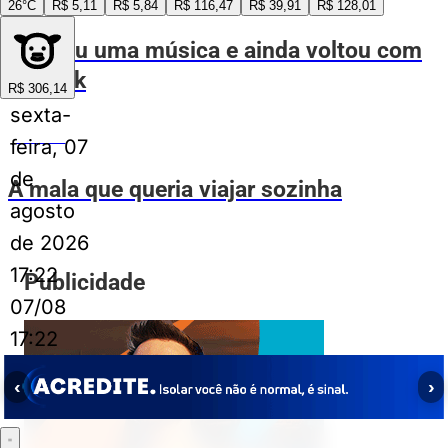
26°C
R$ 5,11
R$ 5,84
R$ 116,47
R$ 39,91
R$ 128,01
Ganhou uma música e ainda voltou com
ex kkkk
R$ 306,14
sexta-
ESPIA AÍ
feira, 07
de
A mala que queria viajar sozinha
agosto
de 2026
17:22
Publicidade
07/08
17:22
‹
›