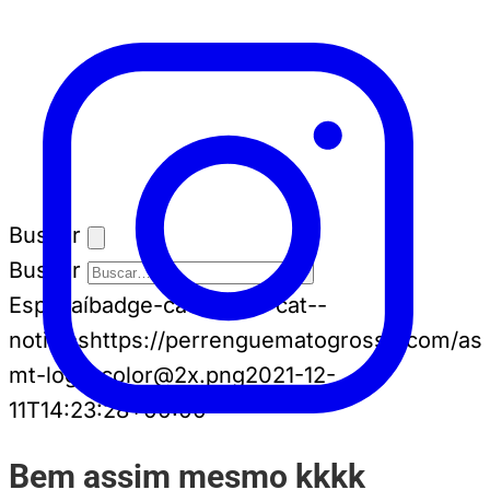
Buscar
Buscar
Espia aí
badge-cat badge-cat--
noticias
https://perrenguematogrosso.com/ass
mt-logo-color@2x.png
2021-12-
11T14:23:28+00:00
Bem assim mesmo kkkk