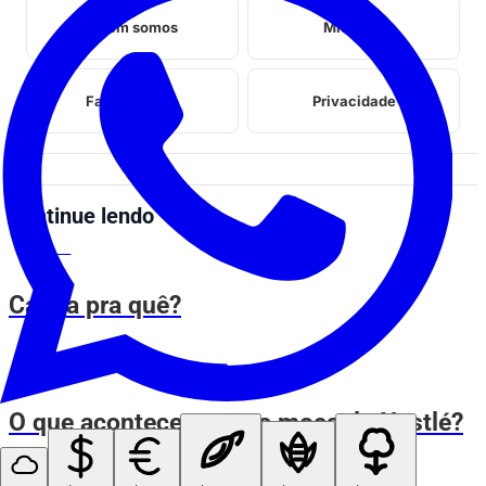
Quem somos
Midia kit
Fale conosco
Privacidade
Continue lendo
ESPIA AÍ
Calma pra quê?
ESPIA AÍ
O que aconteceu com a moça da Nestlé?
ESPIA AÍ