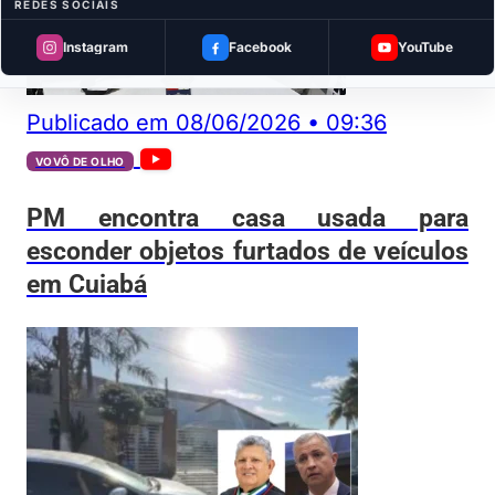
REDES SOCIAIS
Instagram
Facebook
YouTube
Publicado em
08/06/2026
•
09:36
VOVÔ DE OLHO
PM encontra casa usada para
esconder objetos furtados de veículos
em Cuiabá