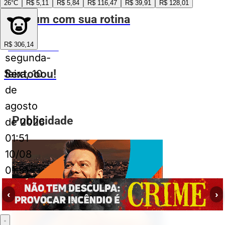
26°C
R$ 5,11
R$ 5,84
R$ 116,47
R$ 39,91
R$ 128,01
Cada um com sua rotina
R$ 306,14
MEMES DO VOVÔ
segunda-
Sextooou!
feira, 10
de
agosto
Publicidade
de 2026
01:51
10/08
01:51
‹
›