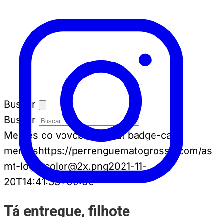
Buscar
Buscar
Memes do vovô
badge-cat badge-cat--
memes
https://perrenguematogrosso.com/ass
mt-logo-color@2x.png
2021-11-
20T14:41:33+00:00
Tá entregue, filhote