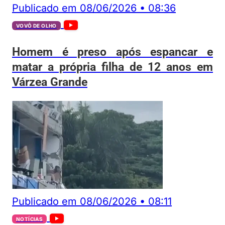
Publicado em
08/06/2026
•
08:36
VOVÔ DE OLHO
Homem é preso após espancar e
matar a própria filha de 12 anos em
Várzea Grande
Publicado em
08/06/2026
•
08:11
NOTÍCIAS