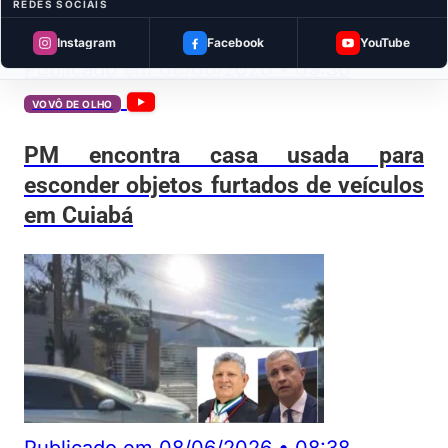
REDES SOCIAIS
Instagram
Facebook
YouTube
Publicado em
08/06/2026
•
09:36
VOVÔ DE OLHO
PM encontra casa usada para
esconder objetos furtados de veículos
em Cuiabá
Publicado em
08/06/2026
•
08:38