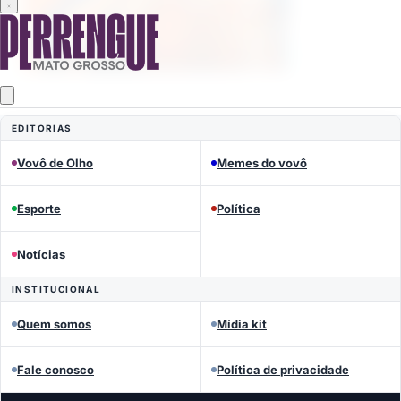
EDITORIAS
Mais lidas
Vovô de Olho
Memes do vovô
Esporte
Política
Notícias
INSTITUCIONAL
Quem somos
Mídia kit
Fale conosco
Política de privacidade