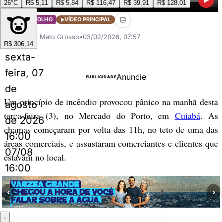
26°C
R$ 5,11
R$ 5,84
R$ 116,47
R$ 39,91
R$ 128,01
VOVÔ DE OLHO
VÍDEO PRINCIPAL
Perrengue Mato Grosso
•
03/02/2026, 07:57
R$ 306,14
sexta-
feira, 07
Anuncie
PUBLICIDADE
de
Um princípio de incêndio provocou pânico na manhã desta
agosto
terça-feira (3), no Mercado do Porto, em
Cuiabá
. As
de 2026
chamas começaram por volta das 11h, no teto de uma das
16:00
áreas comerciais, e assustaram comerciantes e clientes que
07/08
estavam no local.
16:00
O Corpo de Bombeiros chegou rapidamente e apagou o fogo antes
que ele se espalhasse. Os militares agiram com eficiência e
‹
›
impediram maiores danos. Apesar do susto, ninguém se feriu, e os
feirantes não registraram perdas materiais significativas.