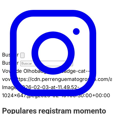
Buscar
Buscar
Vovô de Olho
badge-cat badge-cat--
vovo
https://cdn.perrenguematogrosso.com/
Image-2026-02-03-at-11.49.52-
1024x647.jpeg
2026-02-10T00:30:00+00:00
Populares registram momento