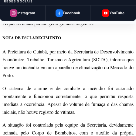
REDES SOCIAIS
circulação precisam manter extintores em dia, revisar fios e painéis
Instagram
Facebook
YouTube
elétricos, e treinar os ocupantes para situações de emergência.
Pequenas falhas podem gerar grandes tragédias.
NOTA DE ESCLARECIMENTO
A Prefeitura de Cuiabá, por meio da Secretaria de Desenvolvimento
Econômico, Trabalho, Turismo e Agricultura (SDTA), informa que
houve um incêndio em um aparelho de climatização do Mercado do
Porto.
O sistema de alarme e de combate a incêndio foi acionado
prontamente e funcionou corretamente, o que permitiu resposta
imediata à ocorrência. Apesar do volume de fumaça e das chamas
iniciais, não houve registro de vítimas.
A situação foi controlada pela equipe da Secretaria, devidamente
treinada pelo Corpo de Bombeiros, com o auxílio da própria