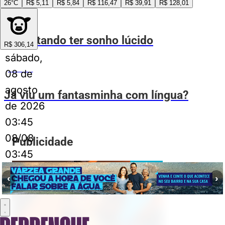
26°C
R$ 5,11
R$ 5,84
R$ 116,47
R$ 39,91
R$ 128,01
ESPIA AÍ
Eu tentando ter sonho lúcido
R$ 306,14
sábado,
ESPIA AÍ
08 de
agosto
Já viu um fantasminha com língua?
de 2026
03:45
08/08
Publicidade
03:45
‹
›