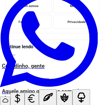
Quem somos
Midia kit
Fale conosco
Privacidade
Continue lendo
ESPIA AÍ
Coitadinho, gente
ESPIA AÍ
Aquele amigo que come com a boca
aberta