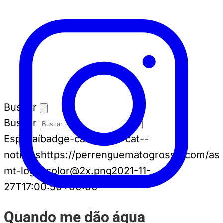
Buscar
Buscar
Espia aí
badge-cat badge-cat--
noticias
https://perrenguematogrosso.com/ass
mt-logo-color@2x.png
2021-11-
27T17:00:50+00:00
Quando me dão água