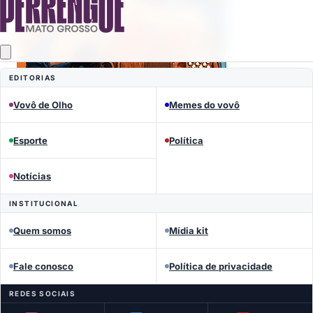
EDITORIAS
Vovô de Olho
Memes do vovô
Mais lidas
Esporte
Política
Notícias
INSTITUCIONAL
Quem somos
Mídia kit
Fale conosco
Política de privacidade
REDES SOCIAIS