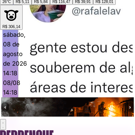
26°C
R$ 5,11
R$ 5,84
R$ 116,47
R$ 39,91
R$ 128,01
R$ 306,14
sábado,
08 de
agosto
de 2026
14:18
08/08
14:18
‹
›