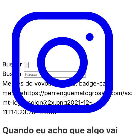
Buscar
Buscar
Memes do vovô
badge-cat badge-cat--
memes
https://perrenguematogrosso.com/ass
mt-logo-color@2x.png
2021-12-
11T14:23:28+00:00
Quando eu acho que algo vai