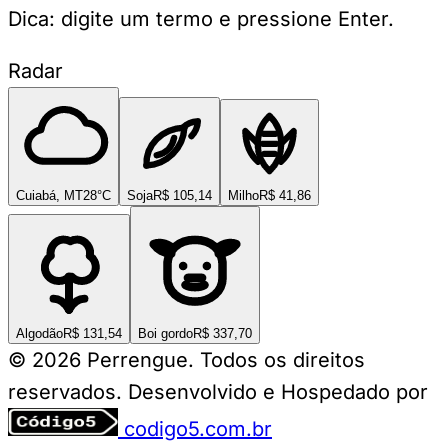
Dica: digite um termo e pressione Enter.
Radar
Cuiabá, MT
28°C
Soja
R$ 105,14
Milho
R$ 41,86
Algodão
R$ 131,54
Boi gordo
R$ 337,70
© 2026 Perrengue. Todos os direitos
reservados.
Desenvolvido e Hospedado por
codigo5.com.br