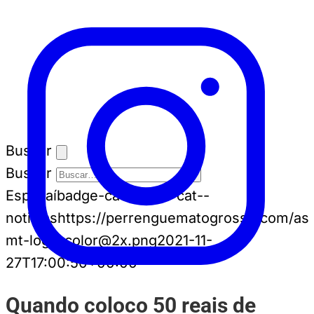
Buscar
Buscar
Espia aí
badge-cat badge-cat--
noticias
https://perrenguematogrosso.com/ass
mt-logo-color@2x.png
2021-11-
27T17:00:50+00:00
Quando coloco 50 reais de