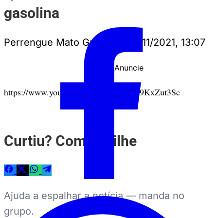
gasolina
Perrengue Mato Grosso
•
26/11/2021, 13:07
Anuncie
PUBLICIDADE
https://www.youtube.com/watch?v=_19KxZut3Sc
Curtiu? Compartilhe
Ajuda a espalhar a notícia — manda no
grupo.