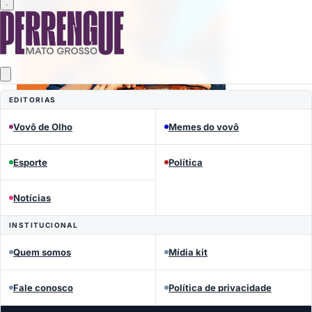
EDITORIAS
Vovô de Olho
Memes do vovô
Esporte
Política
Mais lidas
Notícias
INSTITUCIONAL
Quem somos
Mídia kit
Fale conosco
Política de privacidade