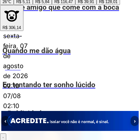
26°C
R$ 5,11
R$ 5,84
R$ 116,47
R$ 39,91
R$ 128,01
Aquele amigo que come com a boca
aberta
R$ 306,14
sexta-
ESPIA AÍ
feira, 07
Quando me dão água
de
agosto
ESPIA AÍ
de 2026
Eu tentando ter sonho lúcido
02:10
07/08
02:10
Publicidade
‹
›