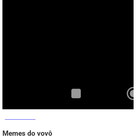
MEMES DO VOVÔ
Memes do vovô