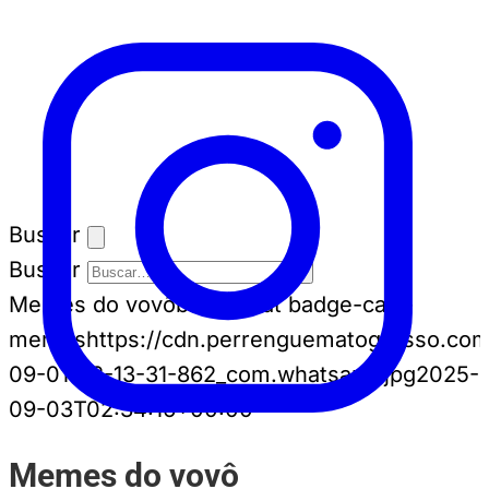
Buscar
Buscar
Memes do vovô
badge-cat badge-cat--
memes
https://cdn.perrenguematogrosso.co
09-01-22-13-31-862_com.whatsapp.jpg
2025-
09-03T02:34:16+00:00
Memes do vovô