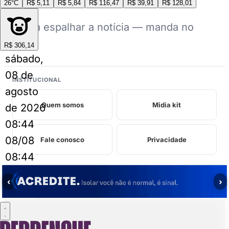
26°C
R$ 5,11
R$ 5,84
R$ 116,47
R$ 39,91
R$ 128,01
Ajuda a espalhar a notícia — manda no
grupo.
R$ 306,14
sábado,
08 de
INSTITUCIONAL
agosto
Quem somos
Midia kit
de 2026
08:44
08/08
Fale conosco
Privacidade
08:44
‹
›
Perrengues relacionados