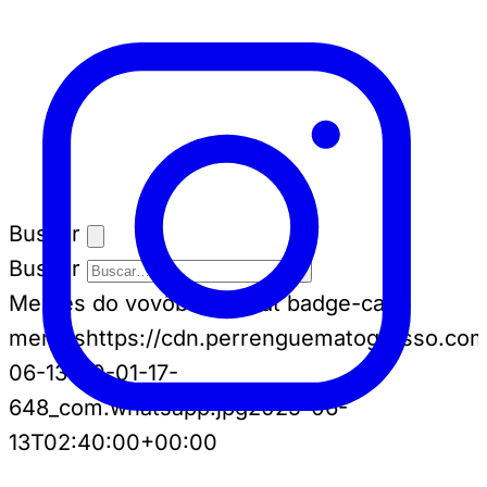
Buscar
Buscar
Memes do vovô
badge-cat badge-cat--
memes
https://cdn.perrenguematogrosso.co
06-13-00-01-17-
648_com.whatsapp.jpg
2025-06-
13T02:40:00+00:00