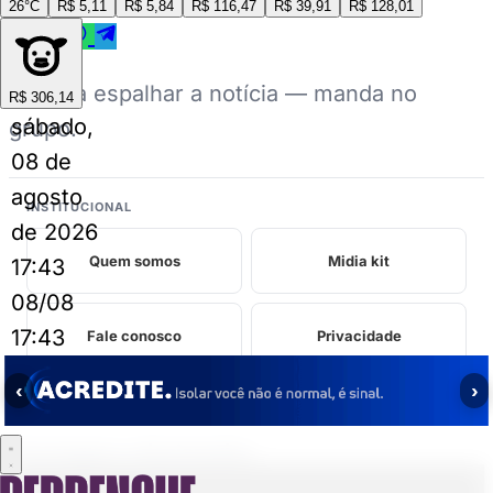
26°C
R$ 5,11
R$ 5,84
R$ 116,47
R$ 39,91
R$ 128,01
Ajuda a espalhar a notícia — manda no
R$ 306,14
sábado,
grupo.
08 de
agosto
INSTITUCIONAL
de 2026
Quem somos
Midia kit
17:43
08/08
17:43
Fale conosco
Privacidade
‹
›
Perrengues relacionados