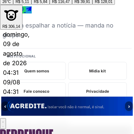
26°C
R$ 5,11
R$ 5,84
R$ 116,47
R$ 39,91
R$ 128,01
Ajuda a espalhar a notícia — manda no
R$ 306,14
domingo,
grupo.
09 de
agosto
INSTITUCIONAL
de 2026
Quem somos
Midia kit
04:31
09/08
04:31
Fale conosco
Privacidade
‹
›
Perrengues relacionados