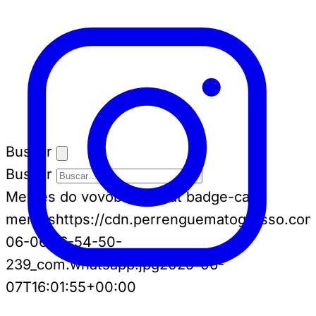
Buscar
Buscar
Memes do vovô
badge-cat badge-cat--
memes
https://cdn.perrenguematogrosso.co
06-06-16-54-50-
239_com.whatsapp.jpg
2025-06-
07T16:01:55+00:00