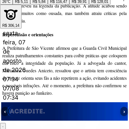
26°C
R$ 5,11
R$ 5,84
R$ 116,47
R$ 39,91
R$ 128,01
igual”, escreveu na legenda da publicação. A atitude acabou sendo
vista por muitos como ousada, mas também atraiu críticas pela
imprudência.
R$ 306,14
sexta-
Repercussão e orientações
feira, 07
A Prefeitura de São Vicente afirmou que a Guarda Civil Municipal
de
realiza patrulhamentos constantes para coibir práticas que coloquem
agosto
em risco a integridade da população. Já a advogada do cantor,
de 2026
Mariaurea Guedes Aniceto, ressaltou que o artista tem consciência
do risco e orienta seus fãs a não repetirem a ação, evitando acidentes
07:34
e possíveis infrações. Até o momento, a prefeitura não confirmou se
07/08
haverá punição ao funkeiro.
07:34
A história da ponte
‹
›
A Ponte Pênsil de São Vicente é considerada a primeira ponte
suspensa do Brasil, inaugurada em 1914. O cartão-postal da