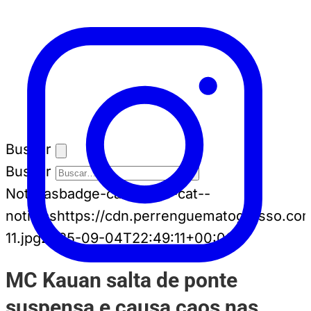
Buscar
Buscar
Notícias
badge-cat badge-cat--
noticias
https://cdn.perrenguematogrosso.co
11.jpg
2025-09-04T22:49:11+00:00
MC Kauan salta de ponte
suspensa e causa caos nas