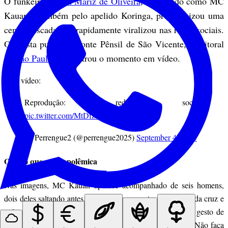
O funkeiro
Kauan Mariz de Oliveira
, conhecido como MC
Kauan e também pelo apelido Koringa, protagonizou uma
cena arriscada que rapidamente viralizou nas redes sociais.
O artista pulou da Ponte Pênsil de São Vicente, no litoral
de
São Paulo
, e registrou o momento em vídeo.
Veja vídeo:
Reprodução: redes sociais
pic.twitter.com/MtDfzVJwx1
— Perrengue2 (@perrengue2025)
September 4, 2025
O salto que gerou polêmica
Nas imagens, MC Kauan aparece acompanhado de seis homens,
dois deles saltando antes. Em seguida, o cantor faz o sinal da cruz e
pula no mar, em um ato que ele mesmo classificou como gesto de
coragem. “Sabe do que o medo tem medo? Da coragem. Não faça