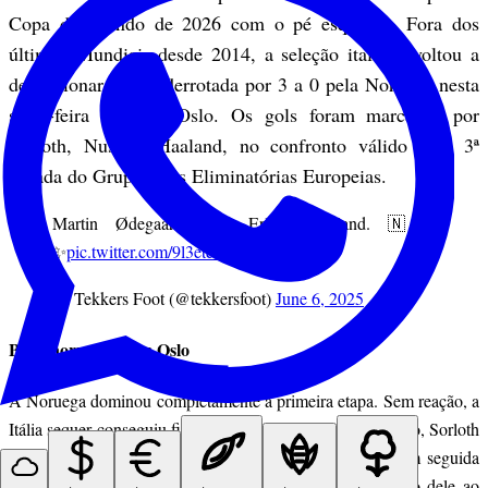
Copa do Mundo de 2026 com o pé esquerdo. Fora dos
últimos Mundiais desde 2014, a seleção italiana voltou a
decepcionar ao ser derrotada por 3 a 0 pela Noruega nesta
sexta-feira (6), em Oslo. Os gols foram marcados por
Sorloth, Nusa e Haaland, no confronto válido pela 3ª
rodada do Grupo I das Eliminatórias Europeias.
Martin Ødegaard 🤝 Erling Haaland. 🇳🇴
✨
pic.twitter.com/9l3etePVw7
— Tekkers Foot (@tekkersfoot)
June 6, 2025
Baile norueguês em Oslo
A Noruega dominou completamente a primeira etapa. Sem reação, a
Itália sequer conseguiu finalizar com perigo. Logo no início, Sorloth
abriu o placar após boa jogada de Nusa, que ampliou em seguida
com um golaço. Haaland, como já virou rotina, deixou o dele ao