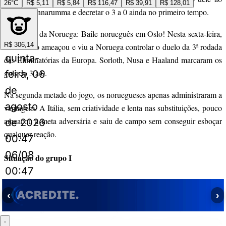
26°C
R$ 5,11
R$ 5,84
R$ 116,47
R$ 39,91
R$ 128,01
driblar Donnarumma e decretar o 3 a 0 ainda no primeiro tempo.
— Vitória da Noruega: Baile norueguês em Oslo! Nesta sexta-feira,
R$ 306,14
a Itália não ameaçou e viu a Noruega controlar o duelo da 3ª rodada
quinta-
das Eliminatórias da Europa. Sorloth, Nusa e Haaland marcaram os
gols do 3 a 0.
feira, 06
de
Na segunda metade do jogo, os noruegueses apenas administraram a
agosto
vantagem. A Itália, sem criatividade e lenta nas substituições, pouco
ameaçou a meta adversária e saiu de campo sem conseguir esboçar
de 2026
qualquer reação.
00:47
06/08
Situação do grupo I
00:47
Com o resultado, a Noruega assumiu a liderança do Grupo I,
somando 9 pontos em três jogos. A equipe encara a Estônia na
‹
›
próxima segunda-feira, às 15h45 (horário de Brasília). Já a Itália,
que só fez sua estreia nesta sexta-feira, tentará se recuperar diante da