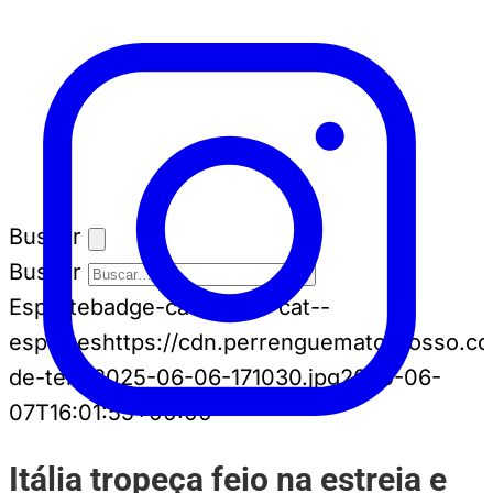
Buscar
Buscar
Esporte
badge-cat badge-cat--
esportes
https://cdn.perrenguematogrosso.c
de-tela-2025-06-06-171030.jpg
2025-06-
07T16:01:55+00:00
Itália tropeça feio na estreia e