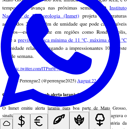
tempo seco avança nas próximas semanas. O
Instituto
Nacional de Meteorologia (Inmet)
projeta temperaturas
acima dos 35 °C, além de umidade que pode cair a níveis
críticos—especialmente em regiões como Rondonópolis,
onde a
previsão indica mínima de 11 °C, máxima de 39 °C
e umidade relativa chegando a impressionantes 10% neste
fim de semana.
pic.twitter.com/lTPm9F7RFz
— Perrengue2 (@perrengue2025)
August 22, 2025
O que significa estar sob alerta laranja?
O Inmet emitiu alerta laranja para boa parte de Mato Grosso,
sinalizando perigo real devido à secura extrema. O ar seco agrava o
risco de incêndios florestais e prejudica a saúde respiratória da