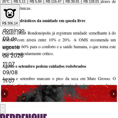
população — especialmente das crianças, idosos e portadores de
26°C
R$ 5,11
R$ 5,84
R$ 116,47
R$ 39,91
R$ 128,01
doenças crônicas.
Os efeitos drásticos da umidade em queda livre
R$ 306,14
domingo,
Cidades como Rondonópolis já registram umidade semelhante à do
09 de
deserto, com níveis entre 10% e 20%. A OMS recomenda um
mínimo de 60% para o conforto e a saúde humana, o que torna este
agosto
período particularmente crítico.
de 2026
11:07
Agosto e setembro pedem cuidados redobrados
09/08
Agosto e setembro marcam o pico da seca em Mato Grosso. O
11:07
instituto climático prevê uma intensificação da estiagem, com chuvas
escassas, aumento das temperaturas e queda contínua da umidade do
‹
›
solo — cenário que favorece queimadas e prejudica não só a saúde,
mas também o abastecimento de água.
A combinação de calor extremo, ar seco e noite fria impõe maior