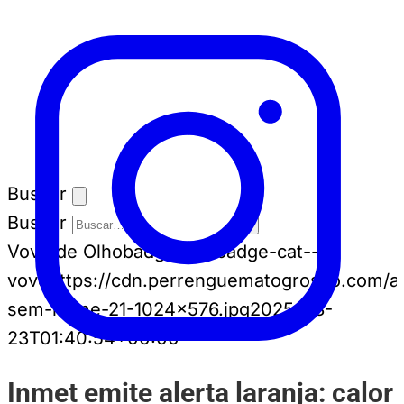
Buscar
Buscar
Vovô de Olho
badge-cat badge-cat--
vovo
https://cdn.perrenguematogrosso.com/a
sem-nome-21-1024x576.jpg
2025-08-
23T01:40:54+00:00
Inmet emite alerta laranja: calor