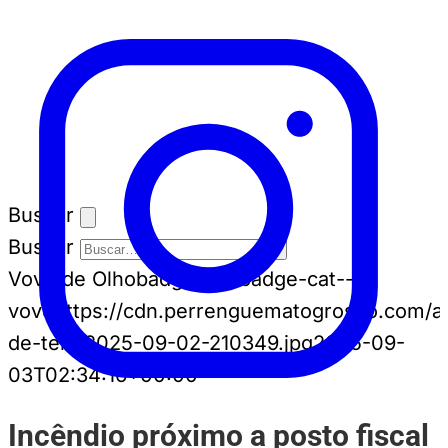
Buscar
Buscar
Vovô de Olho
badge-cat badge-cat--
vovo
https://cdn.perrenguematogrosso.com/a
de-tela-2025-09-02-210349.jpg
2025-09-
03T02:34:16+00:00
Incêndio próximo a posto fiscal