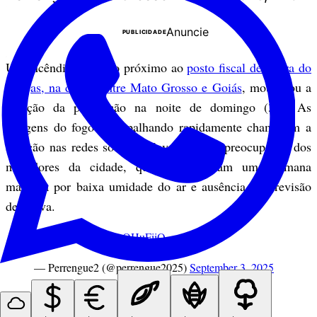
Anuncie
PUBLICIDADE
Um incêndio ocorrido próximo ao
posto fiscal de Barra do
Garças, na divisa entre Mato Grosso e Goiás
, mobilizou a
atenção da população na noite de domingo (31). As
imagens do fogo se espalhando rapidamente chamaram a
atenção nas redes sociais e levantaram a preocupação dos
moradores da cidade, que já enfrentam uma semana
marcada por baixa umidade do ar e ausência de previsão
de chuva.
pic.twitter.com/V3nOHuFiiQ
— Perrengue2 (@perrengue2025)
September 3, 2025
Imagens impactantes aumentam preocupação