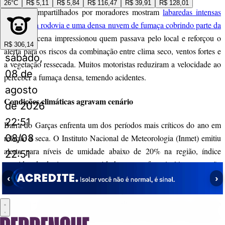
26°C
R$ 5,11
R$ 5,84
R$ 116,47
R$ 39,91
R$ 128,01
Vídeos compartilhados por moradores mostram
labaredas intensas
próximas à rodovia e uma densa nuvem de fumaça cobrindo parte da
região
. A cena impressionou quem passava pelo local e reforçou o
R$ 306,14
alerta para os riscos da combinação entre clima seco, ventos fortes e
sábado,
a vegetação ressecada. Muitos motoristas reduziram a velocidade ao
08 de
perceber a fumaça densa, temendo acidentes.
agosto
Condições climáticas agravam cenário
de 2026
22:51
Barra do Garças enfrenta um dos períodos mais críticos do ano em
08/08
relação à seca. O Instituto Nacional de Meteorologia (Inmet) emitiu
alerta para níveis de umidade abaixo de 20% na região, índice
22:51
considerado de risco para a saúde humana e favorável à propagação
de incêndios. A ausência de chuvas regulares aumenta a
‹
›
possibilidade de novos focos de fogo, colocando em risco áreas
urbanas e rurais. Em suma especialistas destacam que, além do
impacto ambiental, a fumaça pode agravar problemas respiratórios