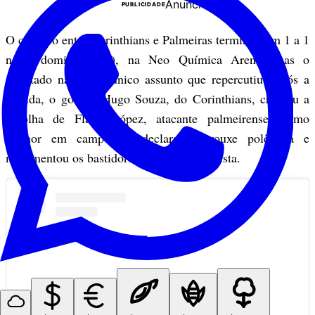
Anuncie
PUBLICIDADE
O clássico entre Corinthians e Palmeiras terminou em 1 a 1
neste domingo (31), na Neo Química Arena, mas o
resultado não foi o único assunto que repercutiu. Após a
partida, o goleiro Hugo Souza, do Corinthians, criticou a
escolha de Flaco López, atacante palmeirense, como
melhor em campo. A declaração trouxe polêmica e
movimentou os bastidores do futebol paulista.