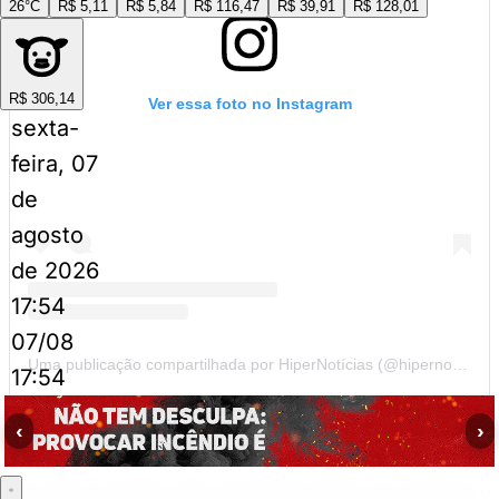
26°C
R$ 5,11
R$ 5,84
R$ 116,47
R$ 39,91
R$ 128,01
R$ 306,14
Ver essa foto no Instagram
sexta-
feira, 07
de
agosto
de 2026
17:54
07/08
Uma publicação compartilhada por HiperNotícias (@hipernoticias)
17:54
‹
›
A crítica direta de Hugo Souza
Na saída do gramado, Hugo não poupou palavras ao questionar o