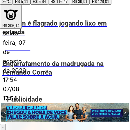
26°C
R$ 5,11
R$ 5,84
R$ 116,47
R$ 39,91
R$ 128,01
VOVÔ DE OLHO
Homem é flagrado jogando lixo em
R$ 306,14
estrada
sexta-
feira, 07
VOVÔ DE OLHO
de
agosto
Engarrafamento da madrugada na
de 2026
Fernando Corrêa
17:54
07/08
17:54
Publicidade
‹
›