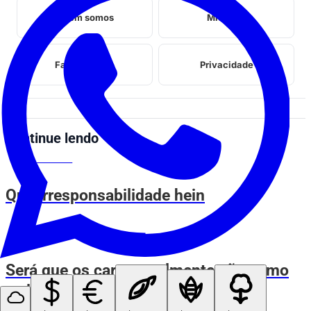
Quem somos
Midia kit
Fale conosco
Privacidade
Continue lendo
VOVÔ DE OLHO
Que irresponsabilidade hein
VOVÔ DE OLHO
Será que os carros realmente são como
as lanchas?