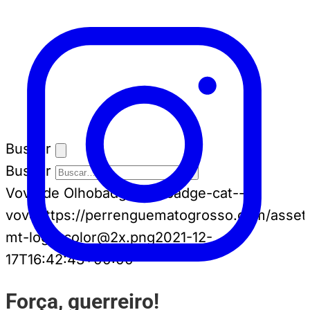
Buscar
Buscar
Vovô de Olho
badge-cat badge-cat--
vovo
https://perrenguematogrosso.com/asset
mt-logo-color@2x.png
2021-12-
17T16:42:43+00:00
Força, guerreiro!