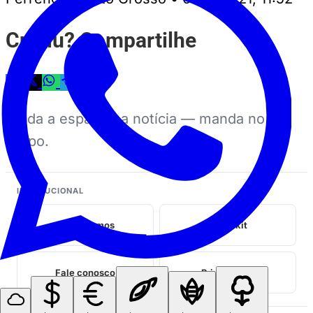
Curtiu? Compartilhe
Ajuda a espalhar a notícia — manda no
grupo.
INSTITUCIONAL
Quem somos
Midia kit
Fale conosco
Privacidade