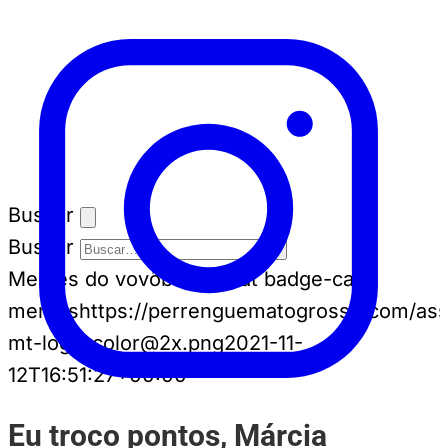
Buscar
Buscar
Memes do vovô
badge-cat badge-cat--
memes
https://perrenguematogrosso.com/ass
mt-logo-color@2x.png
2021-11-
12T16:51:27+00:00
Eu troco pontos, Márcia