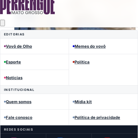
EDITORIAS
Vovô de Olho
Memes do vovô
Esporte
Política
Notícias
INSTITUCIONAL
Quem somos
Mídia kit
MEMES DO VOVÔ
Fale conosco
Política de privacidade
L’Oréal Paris
REDES SOCIAIS