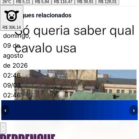
26°C
R$ 5,11
R$ 5,84
R$ 116,47
R$ 39,91
R$ 128,01
Perrengues relacionados
R$ 306,14
domingo,
09 de
agosto
de 2026
02:46
09/08
02:46
‹
›