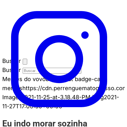
Buscar
Buscar
Memes do vovô
badge-cat badge-cat--
memes
https://cdn.perrenguematogrosso.com
Image-2021-11-25-at-3.18.48-PM.jpeg
2021-
11-27T17:00:50+00:00
Eu indo morar sozinha