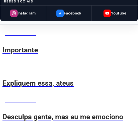
MEMES DO VOVÔ
REDES SOCIAIS
Instagram
Facebook
YouTube
Fofoqueiro desde criança
MEMES DO VOVÔ
Importante
MEMES DO VOVÔ
Expliquem essa, ateus
MEMES DO VOVÔ
Desculpa gente, mas eu me emociono