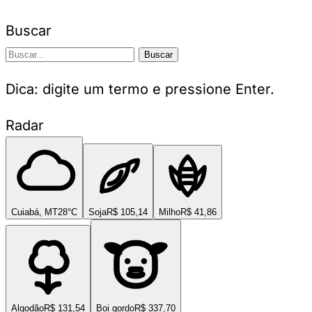
Buscar
Buscar
Dica: digite um termo e pressione Enter.
Radar
Cuiabá, MT
28°C
Soja
R$ 105,14
Milho
R$ 41,86
Algodão
R$ 131,54
Boi gordo
R$ 337,70