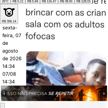
26°C
R$ 5,11
R$ 5,84
R$ 116,47
R$ 39,91
R$ 128,01
R$ 306,14
sexta-
feira, 07
de
agosto
de 2026
14:34
07/08
14:34
‹
›