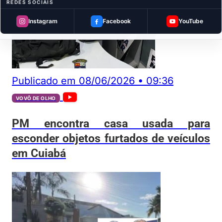
REDES SOCIAIS
Instagram
Facebook
YouTube
Publicado em
08/06/2026
•
09:36
VOVÔ DE OLHO
PM encontra casa usada para
esconder objetos furtados de veículos
em Cuiabá