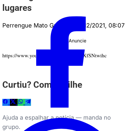
lugares
Perrengue Mato Grosso
•
17/12/2021, 08:07
Anuncie
PUBLICIDADE
https://www.youtube.com/watch?v=7lXfSNtwihc
Curtiu? Compartilhe
Ajuda a espalhar a notícia — manda no
grupo.