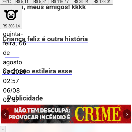
26°C
R$ 5,11
R$ 5,84
R$ 116,47
R$ 39,91
R$ 128,01
Sextou, meus amigos! kkkk
ESPIA AÍ
R$ 306,14
quinta-
Criança feliz é outra história
feira, 06
de
ESPIA AÍ
agosto
Cachorro estileira esse
de 2026
02:57
06/08
Publicidade
02:57
‹
›