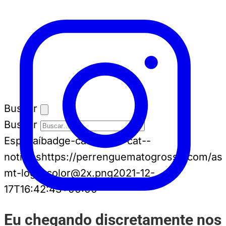
Buscar
Buscar
Espia aí
badge-cat badge-cat--
noticias
https://perrenguematogrosso.com/ass
mt-logo-color@2x.png
2021-12-
17T16:42:43+00:00
Eu chegando discretamente nos