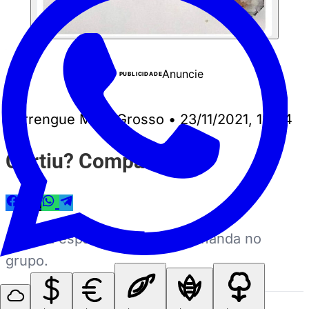
Anuncie
PUBLICIDADE
Perrengue Mato Grosso
•
23/11/2021, 13:04
Curtiu? Compartilhe
Ajuda a espalhar a notícia — manda no
grupo.