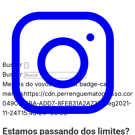
Buscar
Buscar
Memes do vovô
badge-cat badge-cat--
memes
https://cdn.perrenguematogrosso.com
049C-45BA-ADD7-8FEB31A2A738.jpeg
2021-
11-24T15:40:24+00:00
Estamos passando dos limites?