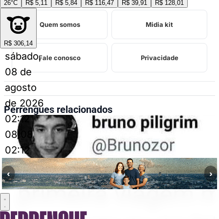
INSTITUCIONAL
26°C
R$ 5,11
R$ 5,84
R$ 116,47
R$ 39,91
R$ 128,01
Quem somos
Midia kit
R$ 306,14
sábado,
Fale conosco
Privacidade
08 de
agosto
de 2026
Perrengues relacionados
02:12
08/08
02:12
‹
›