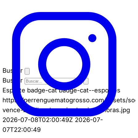
Buscar
Buscar
Esporte
badge-cat badge-cat--esportes
https://perrenguematogrosso.com/assets/soci
vence-batalha-de-mais-de-cinco-horas.jpg
2026-07-08T02:00:49Z
2026-07-
07T22:00:49