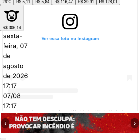
26°C
R$ 5,11
R$ 5,84
R$ 116,47
R$ 39,91
R$ 128,01
R$ 306,14
sexta-
Ver essa foto no Instagram
feira, 07
de
agosto
de 2026
17:17
07/08
17:17
Um post compartilhado por Wimbledon (@wimbledon)
‹
›
Partida teve equilíbrio do início ao fim