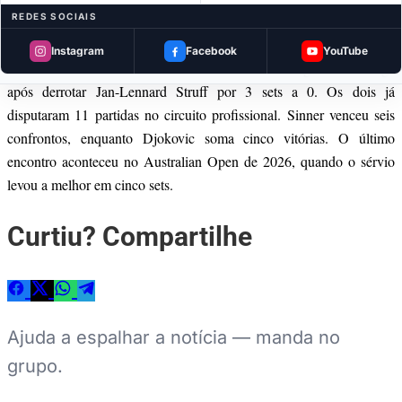
Sinner será o próximo adversário
REDES SOCIAIS
Djokovic continua na disputa pelo oitavo título de Wimbledon e
Instagram
Facebook
YouTube
enfrentará Jannik Sinner na semifinal. O italiano garantiu a vaga
após derrotar Jan-Lennard Struff por 3 sets a 0. Os dois já
disputaram 11 partidas no circuito profissional. Sinner venceu seis
confrontos, enquanto Djokovic soma cinco vitórias. O último
encontro aconteceu no Australian Open de 2026, quando o sérvio
levou a melhor em cinco sets.
Curtiu? Compartilhe
Ajuda a espalhar a notícia — manda no
grupo.