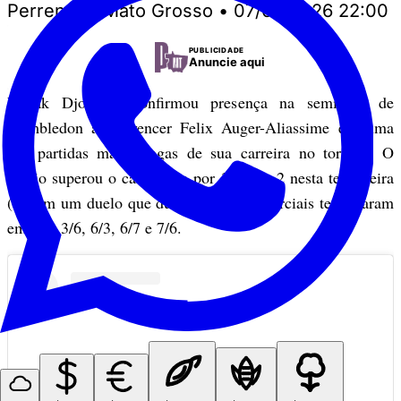
Perrengue Mato Grosso
•
07/07/2026 22:00
PUBLICIDADE
Anuncie aqui
Novak Djokovic confirmou presença na semifinal de
Wimbledon após vencer Felix Auger-Aliassime em uma
das partidas mais longas de sua carreira no torneio. O
sérvio superou o canadense por 3 sets a 2 nesta terça-feira
(7), em um duelo que durou 5h15. As parciais terminaram
em 7/6, 3/6, 6/3, 6/7 e 7/6.