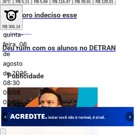
26°C
R$ 5,11
R$ 5,84
R$ 116,47
R$ 39,91
R$ 128,01
Semáforo indeciso esse
R$ 306,14
VOVÔ DE OLHO
quinta-
feira, 06
Deu ruim com os alunos no DETRAN
de
agosto
de 2026
Publicidade
08:30
06/08
08:30
‹
›