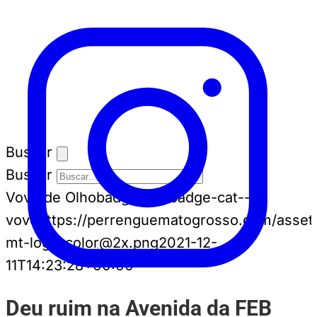
Buscar
Buscar
Vovô de Olho
badge-cat badge-cat--
vovo
https://perrenguematogrosso.com/asset
mt-logo-color@2x.png
2021-12-
11T14:23:28+00:00
Deu ruim na Avenida da FEB