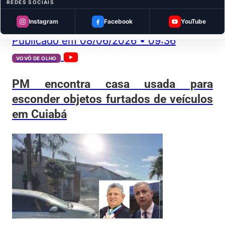
REDES SOCIAIS
Instagram
Facebook
YouTube
Publicado em
08/06/2026
•
09:36
VOVÔ DE OLHO
PM encontra casa usada para
esconder objetos furtados de veículos
em Cuiabá