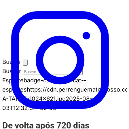
Buscar
Buscar
Esporte
badge-cat badge-cat--
esportes
https://cdn.perrenguematogrosso.c
A-TARDE-1024x621.jpg
2025-08-
03T12:32:37+00:00
De volta após 720 dias