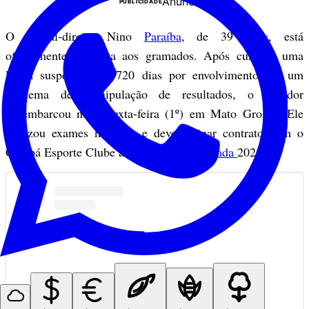
Anuncie
PUBLICIDADE
O lateral-direito Nino
Paraíba
, de 39 anos, está
oficialmente de volta aos gramados. Após cumprir uma
longa suspensão de 720 dias por envolvimento em um
esquema de manipulação de resultados, o jogador
desembarcou nesta sexta-feira (1º) em Mato Grosso. Ele
realizou exames médicos e deve assinar contrato com o
Cuiabá Esporte Clube até o fim da
temporada
2025.