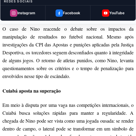
expressaram dúvidas sobre a decisão.
REDES SOCIAIS
Instagram
Facebook
YouTube
Manipulação no futebol: um problema ainda sem solução?
O caso de Nino reacende o debate sobre os impactos da
manipulação de resultados no futebol nacional. Mesmo após
investigações da CPI das Apostas e punições aplicadas pela Justiça
Desportiva, os torcedores seguem desconfiados quanto à integridade
de alguns jogos. O retorno de atletas punidos, como Nino, levanta
questionamentos sobre os critérios e o tempo de penalização para
envolvidos nesse tipo de escândalo.
Cuiabá aposta na superação
Em meio à disputa por uma vaga nas competições internacionais, o
Cuiabá busca soluções rápidas para manter a regularidade. A
chegada de Nino pode ser vista como uma jogada ousada: se render
dentro de campo, o lateral pode se transformar em um símbolo de