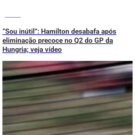
ESPORTE
“Sou inútil”: Hamilton desabafa após
eliminação precoce no Q2 do GP da
Hungria; veja vídeo