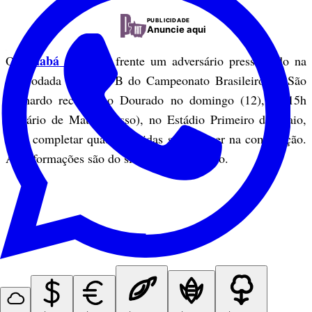
PUBLICIDADE
Anuncie aqui
Cuiabá
O
terá pela frente um adversário pressionado na
17ª rodada da Série B do Campeonato Brasileiro. O São
Bernardo receberá o Dourado no domingo (12), às 15h
(horário de Mato Grosso), no Estádio Primeiro de Maio,
após completar quatro partidas sem vencer na competição.
As informações são do site Olhar Esportivo.