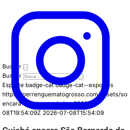
Buscar
Buscar
Esporte
badge-cat badge-cat--esportes
https://perrenguematogrosso.com/assets/soci
encara-sao-bernardo.jpg
2026-07-
08T19:54:09Z
2026-07-08T15:54:09