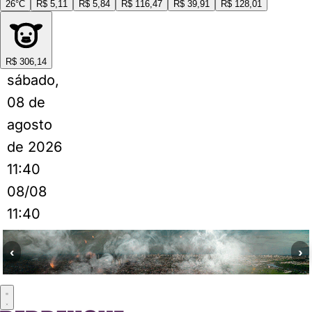
26°C
R$ 5,11
R$ 5,84
R$ 116,47
R$ 39,91
R$ 128,01
R$ 306,14
sábado,
08 de
agosto
de 2026
11:40
08/08
11:40
‹
›