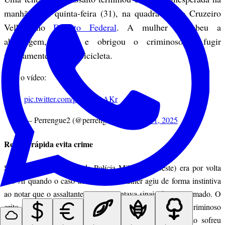
manhã desta quinta-feira (31), na quadra 12 do Cruzeiro
Velho, no
Distrito Federal
. A mulher percebeu a
abordagem, gritou e obrigou o criminoso a fugir
rapidamente em sua bicicleta.
Veja o vídeo:
pic.twitter.com/pJUSNseAKr
— Perrengue2 (@perrengue2025)
July 31, 2025
Reação rápida evita crime
Segundo o 7º Batalhão da Polícia Militar (Sudoeste) era por volta
das 7h quando o caso aconteceu, a mulher agiu de forma instintiva
ao notar que o assaltante não apresentava sinais de estar armado. O
grito foi suficiente para assustá-lo e impedir o roubo. O criminoso
não levou nenhum objeto. Mesmo abalada, a vítima não sofreu