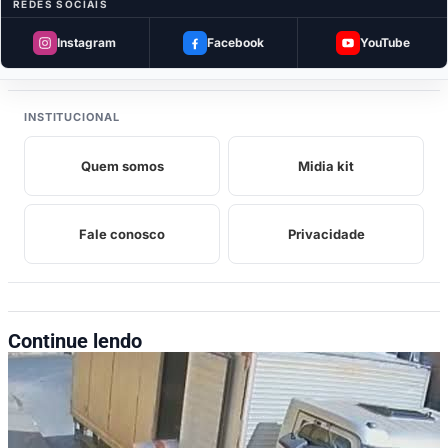
REDES SOCIAIS
Ajuda a espalhar a notícia — manda no
grupo.
Instagram
Facebook
YouTube
INSTITUCIONAL
Quem somos
Midia kit
Fale conosco
Privacidade
Continue lendo