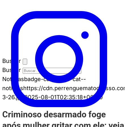
Buscar
Buscar
Notícias
badge-cat badge-cat--
noticias
https://cdn.perrenguematogrosso.co
3-26.jpg
2025-08-01T02:35:18+00:00
Criminoso desarmado foge
após mulher gritar com ele; veja