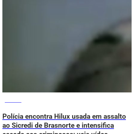
NOTÍCIAS
Polícia encontra Hilux usada em assalto
ao Sicredi de Brasnorte e intensifica