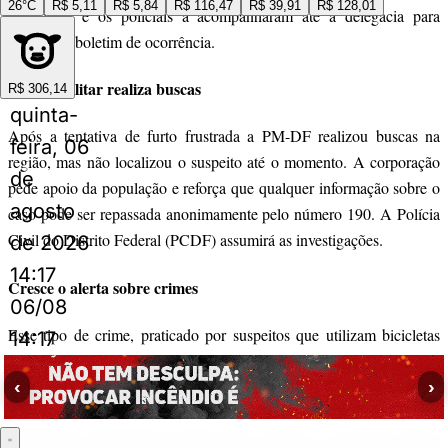
26°C
R$ 5,11
R$ 5,84
R$ 116,47
R$ 39,91
R$ 128,01
ferimentos e os policiais a acompanharam até a delegacia para
registrar o boletim de ocorrência.
Polícia Militar realiza buscas
R$ 306,14
quinta-
Após a tentativa de furto frustrada a PM-DF realizou buscas na
feira, 06
região, mas não localizou o suspeito até o momento. A corporação
de
pede apoio da população e reforça que qualquer informação sobre o
agosto
caso pode ser repassada anonimamente pelo número 190. A Polícia
Civil do Distrito Federal (PCDF) assumirá as investigações.
de 2026
14:17
Cresce o alerta sobre crimes
06/08
Esse tipo de crime, praticado por suspeitos que utilizam bicicletas
14:17
como meio de fuga, tem sido registrado em diferentes
regiões do DF
.
‹
›
A tática facilita a mobilidade dos criminosos e dificulta a
perseguição policial, especialmente em horários de pouco
movimento. Especialistas alertam que, embora a reação da vítima