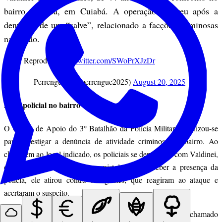
bairro Canjica, em Cuiabá. A operação ocorreu após a
denúncia de um “salve”, relacionado a facções criminosas
na região.
Reprodução
pic.twitter.com/SWoPrXJzDr
— Perrengue2 (@perrengue2025)
August 20, 2025
Ação policial no bairro Canjica
O Grupo de Apoio do 3° Batalhão da Polícia Militar mobilizou-se
para investigar a denúncia de atividade criminosa no bairro. Ao
chegarem ao local indicado, os policiais se depararam com Valdinei,
que estava armado com uma pistola. Ao perceber a presença da
polícia, ele atirou contra os agentes, que reagiram ao ataque e
acertaram o suspeito.
O Serviço de Atendimento Móvel de Urgência (Samu) foi chamado