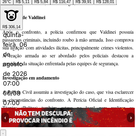
26°C
R$ 5,11
R$ 5,84
R$ 116,47
R$ 39,91
R$ 128,01
para socorrer Valdinei, mas ao chegar, confirmou sua morte.
Histórico de Valdinei
R$ 306,14
Após o confronto, a polícia confirmou que Valdinei possuía
quinta-
passagens criminais, incluindo roubo à mão armada. Isso comprova
feira, 06
sua ligação com atividades ilícitas, principalmente crimes violentos.
de
A reação armada ao ser abordado pelos policiais destacou a
gravidade da situação enfrentada pelas equipes de segurança.
agosto
de 2026
Investigação em andamento
07:00
A Polícia Civil assumiu a investigação do caso, que visa esclarecer
06/08
as circunstâncias do confronto. A Perícia Oficial e Identificação
07:00
Técnica (Politec) também esteve no local para realizar os
procedimentos necessários. A polícia apura os detalhes da ação e
‹
›
checa se os protocolos seguem corretamente durante a operação.