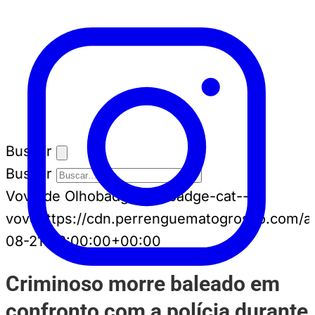
Buscar
Buscar
Vovô de Olho
badge-cat badge-cat--
vovo
https://cdn.perrenguematogrosso.com/a
08-21T12:00:00+00:00
Criminoso morre baleado em
confronto com a polícia durante