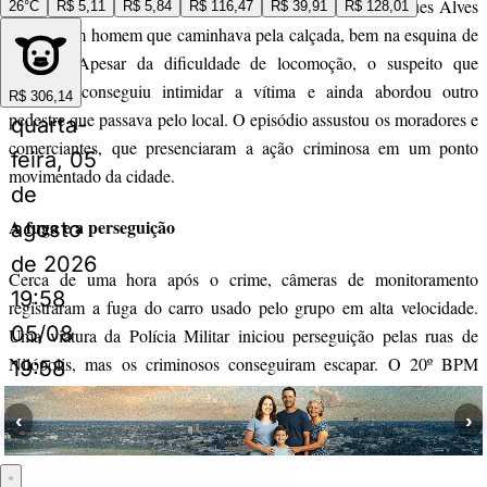
momento em que o trio chega à Rua Comendador Rodrigues Alves
26°C
R$ 5,11
R$ 5,84
R$ 116,47
R$ 39,91
R$ 128,01
e rende um homem que caminhava pela calçada, bem na esquina de
um bar. Apesar da dificuldade de locomoção, o suspeito que
mancava conseguiu intimidar a vítima e ainda abordou outro
R$ 306,14
pedestre que passava pelo local. O episódio assustou os moradores e
quarta-
comerciantes, que presenciaram a ação criminosa em um ponto
feira, 05
movimentado da cidade.
de
A fuga e a perseguição
agosto
de 2026
Cerca de uma hora após o crime, câmeras de monitoramento
19:58
registraram a fuga do carro usado pelo grupo em alta velocidade.
05/08
Uma viatura da Polícia Militar iniciou perseguição pelas ruas de
Nilópolis, mas os criminosos conseguiram escapar. O 20º BPM
19:58
(Mesquita) informou que segue em buscas para identificar e capturar
os envolvidos.
‹
›
Insegurança e alerta para a população