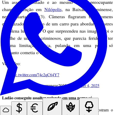
Um assalto inusitado e ao mesmo tempo preocupante
chamou atenção em
Nilópolis
, na Baixada Fluminense,
nesta quarta-feira (3). Câmeras flagraram três homens
encapuzados descendo de um carro para abordar pedestres
em plena luz do dia. O que surpreendeu nas imagens foi o
detalhe de um dos criminosos, que parecia ferido ou ter
alguma limitação física, pulando em uma perna só
enquanto cometia o crime.
Veja vídeo:
pic.twitter.com/74c2qC64Y7
— Perrengue2 (@perrengue2025)
September 4, 2025
Ladão conseguiu assaltar pulando em uma perna só
As imagens registradas pelas
câmeras de segurança
mostram o