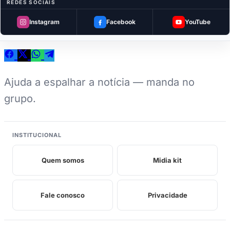
REDES SOCIAIS
Curtiu? Compartilhe
Instagram
Facebook
YouTube
Ajuda a espalhar a notícia — manda no
grupo.
INSTITUCIONAL
Quem somos
Midia kit
Fale conosco
Privacidade