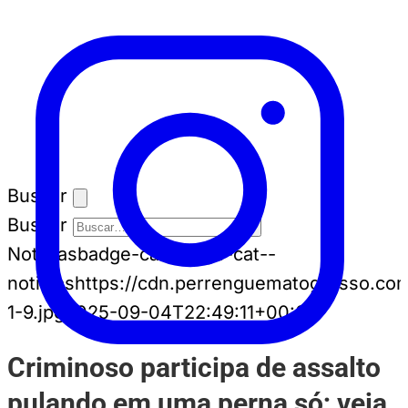
Buscar
Buscar
Notícias
badge-cat badge-cat--
noticias
https://cdn.perrenguematogrosso.co
1-9.jpg
2025-09-04T22:49:11+00:00
Criminoso participa de assalto
pulando em uma perna só; veja