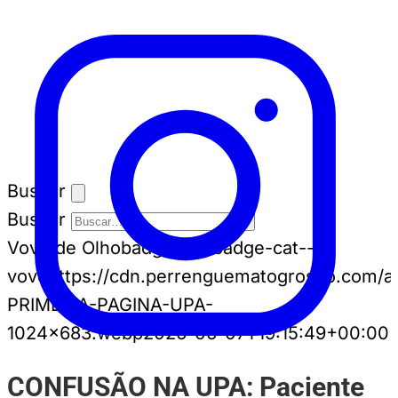
Buscar
Buscar
Vovô de Olho
badge-cat badge-cat--
vovo
https://cdn.perrenguematogrosso.com/a
PRIMEIRA-PAGINA-UPA-
1024x683.webp
2026-06-07T19:15:49+00:00
CONFUSÃO NA UPA: Paciente