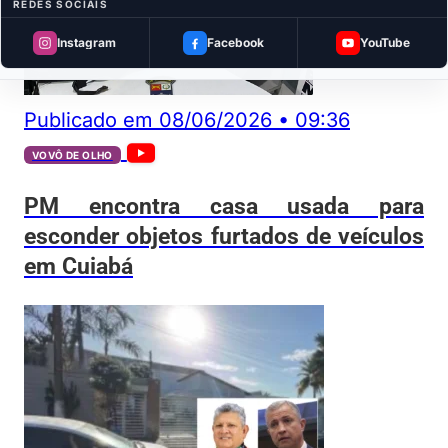
REDES SOCIAIS
Instagram
Facebook
YouTube
Publicado em
08/06/2026
•
09:36
VOVÔ DE OLHO
PM encontra casa usada para
esconder objetos furtados de veículos
em Cuiabá