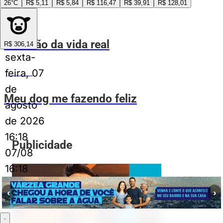
26°C
R$ 5,11
R$ 5,84
R$ 116,47
R$ 39,91
R$ 128,01
ESPIA AÍ
Rei Leão da vida real
R$ 306,14
sexta-
feira, 07
ESPIA AÍ
de
Meu dog me fazendo feliz
agosto
de 2026
16:18
Publicidade
07/08
16:18
‹
›