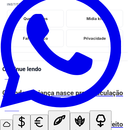
INSTITUCIONAL
Quem somos
Midia kit
Fale conosco
Privacidade
Continue lendo
ESPIA AÍ
Quando a criança nasce pra musculação
ESPIA AÍ
Meu cachorro encontrou o lugar perfeito