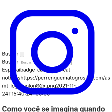
Buscar
Buscar
Espia aí
badge-cat badge-cat--
noticias
https://perrenguematogrosso.com/ass
mt-logo-color@2x.png
2021-11-
24T15:40:24+00:00
Como você se imagina quando