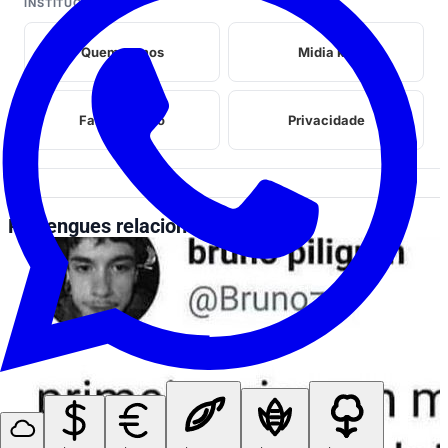
INSTITUCIONAL
Quem somos
Midia kit
Fale conosco
Privacidade
Perrengues relacionados