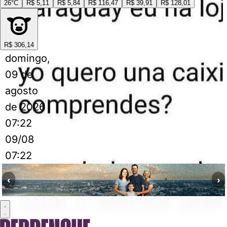
26°C
R$ 5,11
R$ 5,84
R$ 116,47
R$ 39,91
R$ 128,01
R$ 306,14
domingo,
09 de
agosto
de 2026
07:22
09/08
07:22
‹
›