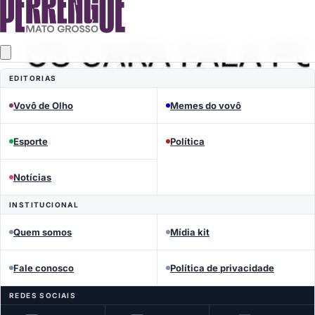
EDITORIAS
Vovô de Olho
Memes do vovô
Esporte
Política
Notícias
INSTITUCIONAL
Quem somos
Mídia kit
Fale conosco
Política de privacidade
REDES SOCIAIS
MEMES DO VOVÔ