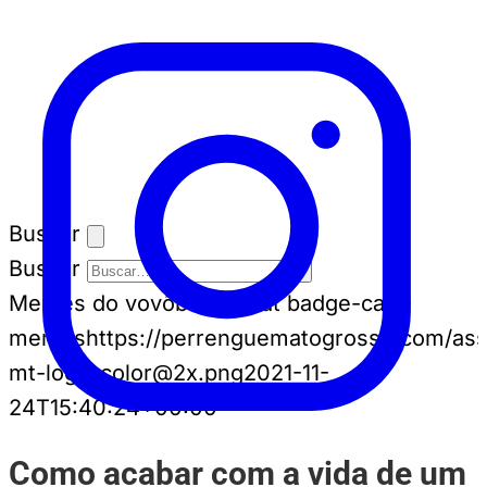
Buscar
Buscar
Memes do vovô
badge-cat badge-cat--
memes
https://perrenguematogrosso.com/ass
mt-logo-color@2x.png
2021-11-
24T15:40:24+00:00
Como acabar com a vida de um