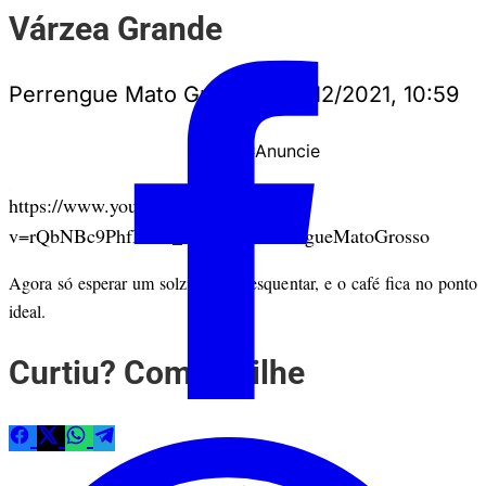
Várzea Grande
Perrengue Mato Grosso
•
13/12/2021, 10:59
Anuncie
PUBLICIDADE
https://www.youtube.com/watch?
v=rQbNBc9PhfI&ab_channel=PerrengueMatoGrosso
Agora só esperar um solzinho pra esquentar, e o café fica no ponto
ideal.
Curtiu? Compartilhe