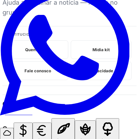
Ajuda a espalhar a notícia — manda no
grupo.
INSTITUCIONAL
Quem somos
Midia kit
Fale conosco
Privacidade
Continue lendo
VOVÔ DE OLHO
Coragem ou burrice?