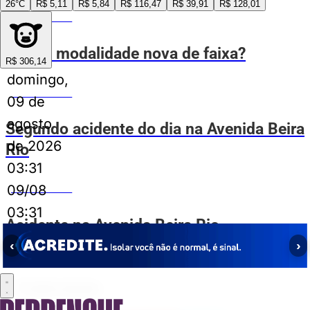
26°C
R$ 5,11
R$ 5,84
R$ 116,47
R$ 39,91
R$ 128,01
VOVÔ DE OLHO
E essa modalidade nova de faixa?
R$ 306,14
domingo,
VOVÔ DE OLHO
09 de
agosto
Segundo acidente do dia na Avenida Beira
de 2026
Rio
03:31
09/08
VOVÔ DE OLHO
03:31
Acidente na Avenida Beira Rio
‹
›
Publicidade