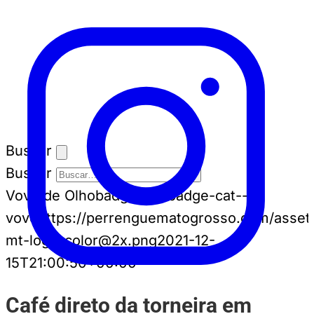
Buscar
Buscar
Vovô de Olho
badge-cat badge-cat--
vovo
https://perrenguematogrosso.com/asset
mt-logo-color@2x.png
2021-12-
15T21:00:50+00:00
Café direto da torneira em