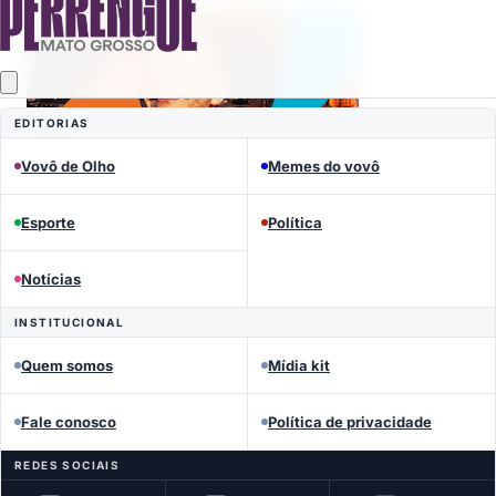
EDITORIAS
Vovô de Olho
Memes do vovô
Esporte
Política
Notícias
INSTITUCIONAL
Mais lidas
Quem somos
Mídia kit
Fale conosco
Política de privacidade
REDES SOCIAIS