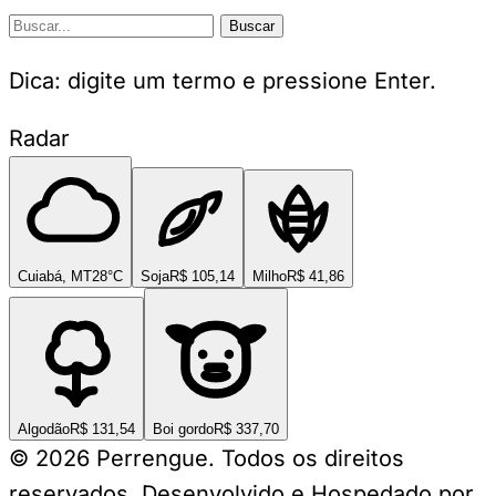
Buscar
Dica: digite um termo e pressione Enter.
Radar
Cuiabá, MT
28°C
Soja
R$ 105,14
Milho
R$ 41,86
Algodão
R$ 131,54
Boi gordo
R$ 337,70
© 2026 Perrengue. Todos os direitos
reservados.
Desenvolvido e Hospedado por