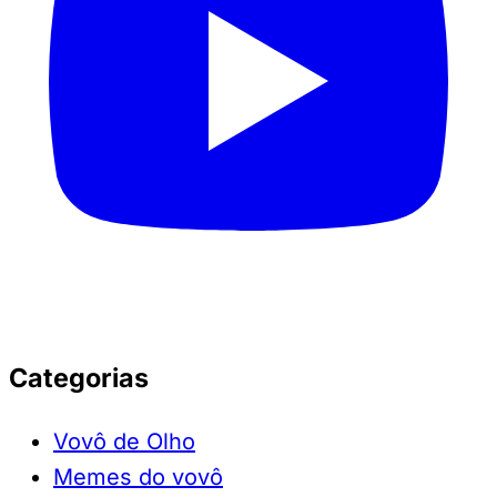
Categorias
Vovô de Olho
Memes do vovô