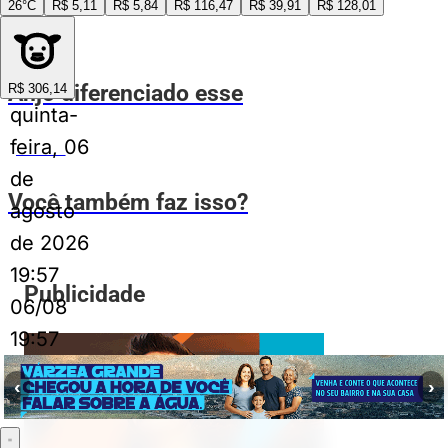
26°C
R$ 5,11
R$ 5,84
R$ 116,47
R$ 39,91
R$ 128,01
ESPIA AÍ
Anjo diferenciado esse
R$ 306,14
quinta-
feira, 06
ESPIA AÍ
de
Você também faz isso?
agosto
de 2026
19:57
Publicidade
06/08
19:57
‹
›