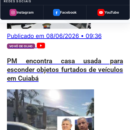
REDES SOCIAIS
Instagram
Facebook
YouTube
Publicado em
08/06/2026
•
09:36
VOVÔ DE OLHO
PM encontra casa usada para
esconder objetos furtados de veículos
em Cuiabá