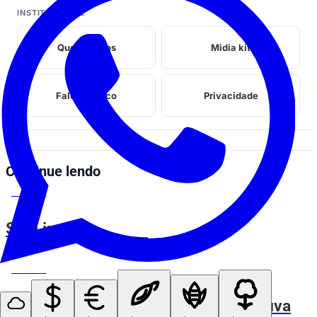
INSTITUCIONAL
Quem somos
Midia kit
Fale conosco
Privacidade
Continue lendo
ESPIA AÍ
Sigo invicta
ESPIA AÍ
Reproduzindo cena de novela na chuva