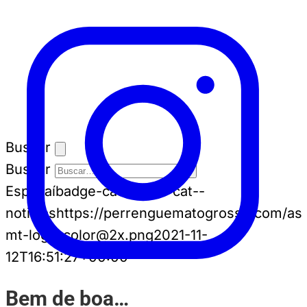
Buscar
Buscar
Espia aí
badge-cat badge-cat--
noticias
https://perrenguematogrosso.com/ass
mt-logo-color@2x.png
2021-11-
12T16:51:27+00:00
Bem de boa…