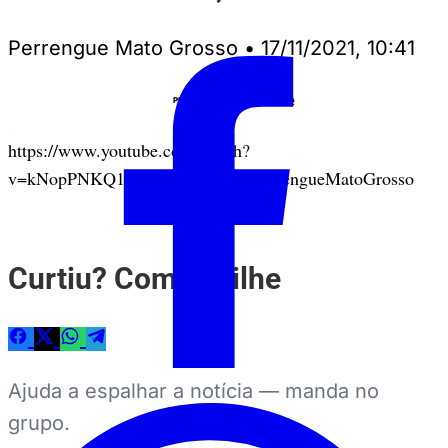
Perrengue Mato Grosso
•
17/11/2021, 10:41
Anuncie
PUBLICIDADE
https://www.youtube.com/watch?
v=kNopPNKQ1eY&ab_channel=PerrengueMatoGrosso
Curtiu? Compartilhe
Ajuda a espalhar a notícia — manda no
grupo.