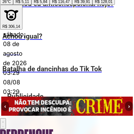
26°C
R$ 5,11
R$ 5,84
R$ 116,47
R$ 39,91
R$ 128,01
Já tomou eu anticoncepcional hoje?
ESPIA AÍ
R$ 306,14
sábado,
Achou igual?
08 de
agosto
ESPIA AÍ
de 2026
Batalha de dancinhas do Tik Tok
03:29
08/08
03:29
Publicidade
‹
›