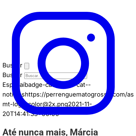
Buscar
Buscar
Espia aí
badge-cat badge-cat--
noticias
https://perrenguematogrosso.com/ass
mt-logo-color@2x.png
2021-11-
20T14:41:33+00:00
Até nunca mais, Márcia