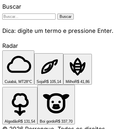
Buscar
Buscar
Dica: digite um termo e pressione Enter.
Radar
Cuiabá, MT
28°C
Soja
R$ 105,14
Milho
R$ 41,86
Algodão
R$ 131,54
Boi gordo
R$ 337,70
© 2026 Perrengue. Todos os direitos