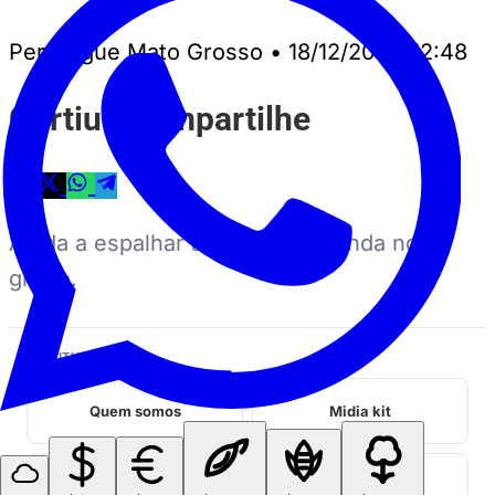
Perrengue Mato Grosso
•
18/12/2021, 12:48
Curtiu? Compartilhe
Ajuda a espalhar a notícia — manda no
grupo.
INSTITUCIONAL
Quem somos
Midia kit
Fale conosco
Privacidade