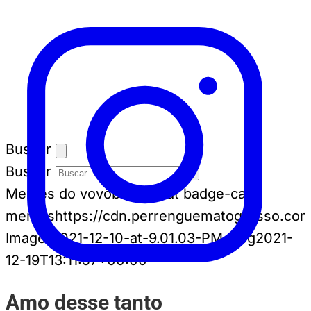
Buscar
Buscar
Memes do vovô
badge-cat badge-cat--
memes
https://cdn.perrenguematogrosso.co
Image-2021-12-10-at-9.01.03-PM.jpeg
2021-
12-19T13:11:57+00:00
Amo desse tanto