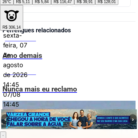
26°C
R$ 5,11
R$ 5,84
R$ 116,47
R$ 39,91
R$ 128,01
R$ 306,14
Perrengues relacionados
sexta-
MEMES DO VOVÔ
feira, 07
Amo demais
de
agosto
MEMES DO VOVÔ
de 2026
14:45
Nunca mais eu reclamo
07/08
14:45
‹
›