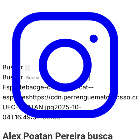
Buscar
Buscar
Esporte
badge-cat badge-cat--
esportes
https://cdn.perrenguematogrosso.c
UFC-POATAN.jpg
2025-10-
04T16:49:31+00:00
Alex Poatan Pereira busca