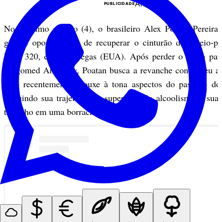
Anuncie
PUBLICIDADE
No próximo sábado (4), o brasileiro Alex Poatan Pereira
grande oportunidade de recuperar o cinturão dos meio-p
UFC 320, em Las Vegas (EUA). Após perder o título par
Magomed Ankalaev, Poatan busca a revanche contra seu ad
que, recentemente, trouxe à tona aspectos do passado do 
incluindo sua trajetória de superação do alcoolismo e sua
trabalho em uma borracharia.