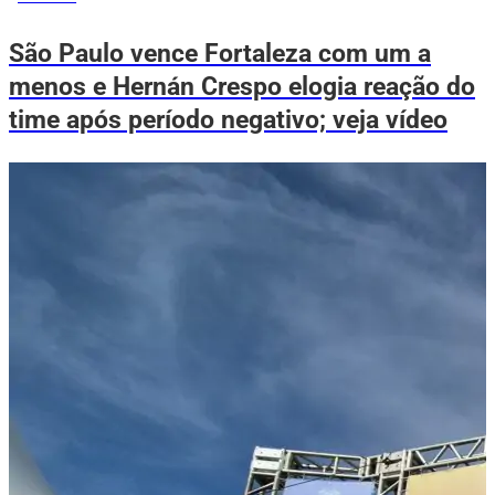
São Paulo vence Fortaleza com um a
menos e Hernán Crespo elogia reação do
time após período negativo; veja vídeo