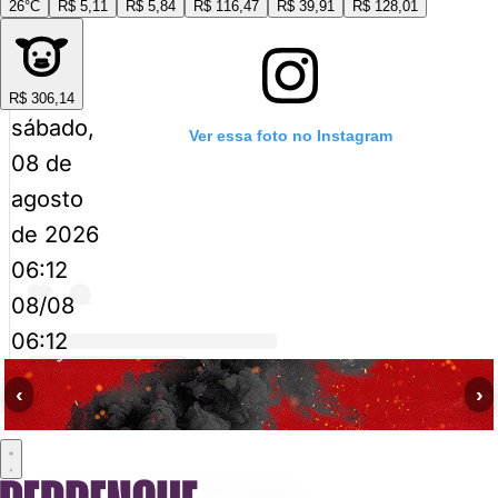
26°C
R$ 5,11
R$ 5,84
R$ 116,47
R$ 39,91
R$ 128,01
R$ 306,14
sábado,
Ver essa foto no Instagram
08 de
agosto
de 2026
06:12
08/08
06:12
‹
›
Uma publicação compartilhada por Yago Rédua | Jornalista (@re
A revanche contra Magomed Ankalaev