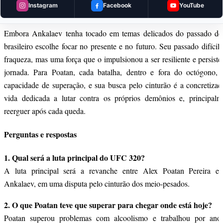
Instagram
Facebook
YouTube
O impacto do passado de Poatan no UFC
Embora Ankalaev tenha tocado em temas delicados do passado de
brasileiro escolhe focar no presente e no futuro. Seu passado difíci
fraqueza, mas uma força que o impulsionou a ser resiliente e persist
jornada. Para Poatan, cada batalha, dentro e fora do octógono, r
capacidade de superação, e sua busca pelo cinturão é a concretiza
vida dedicada a lutar contra os próprios demônios e, principalm
reerguer após cada queda.
Perguntas e respostas
1. Qual será a luta principal do UFC 320?
A luta principal será a revanche entre Alex Poatan Pereira 
Ankalaev, em uma disputa pelo cinturão dos meio-pesados.
2. O que Poatan teve que superar para chegar onde está hoje?
Poatan superou problemas com alcoolismo e trabalhou por an