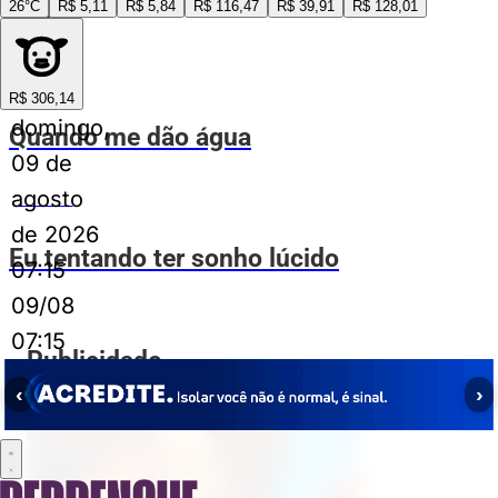
26°C
R$ 5,11
R$ 5,84
R$ 116,47
R$ 39,91
R$ 128,01
aberta
ESPIA AÍ
R$ 306,14
domingo,
Quando me dão água
09 de
agosto
ESPIA AÍ
de 2026
Eu tentando ter sonho lúcido
07:15
09/08
07:15
Publicidade
‹
›