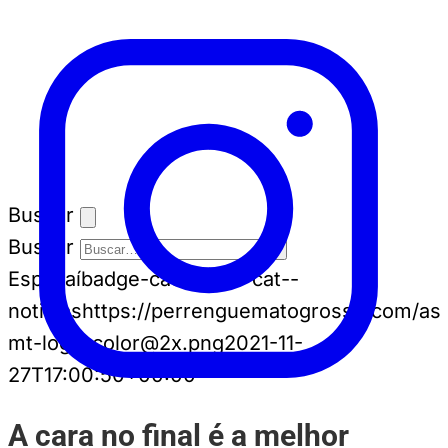
Buscar
Buscar
Espia aí
badge-cat badge-cat--
noticias
https://perrenguematogrosso.com/ass
mt-logo-color@2x.png
2021-11-
27T17:00:50+00:00
A cara no final é a melhor