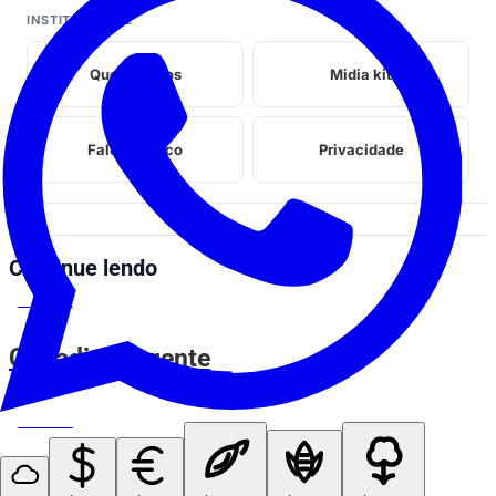
INSTITUCIONAL
Quem somos
Midia kit
Fale conosco
Privacidade
Continue lendo
ESPIA AÍ
Coitadinho, gente
ESPIA AÍ
Aquele amigo que come com a boca