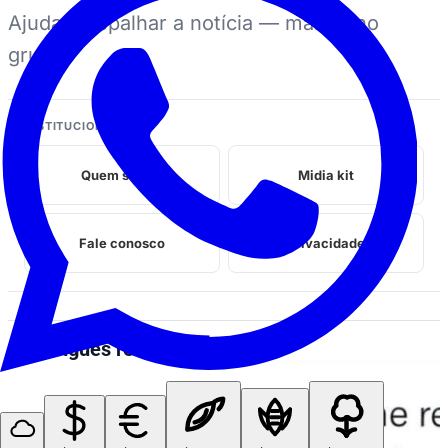
Ajuda a espalhar a notícia — manda no
grupo.
INSTITUCIONAL
Quem somos
Midia kit
Fale conosco
Privacidade
Perrengues relacionados