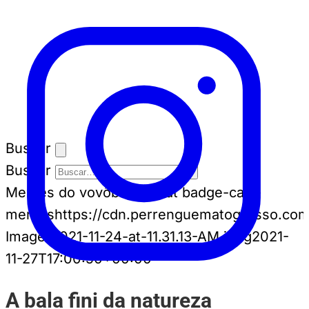
Buscar
Buscar
Memes do vovô
badge-cat badge-cat--
memes
https://cdn.perrenguematogrosso.com
Image-2021-11-24-at-11.31.13-AM.jpeg
2021-
11-27T17:00:50+00:00
A bala fini da natureza