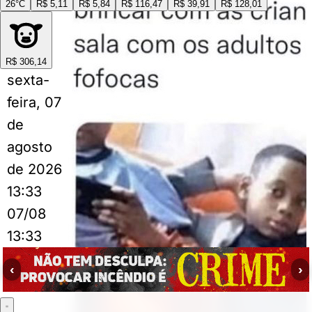
26°C
R$ 5,11
R$ 5,84
R$ 116,47
R$ 39,91
R$ 128,01
R$ 306,14
sexta-
feira, 07
de
agosto
de 2026
13:33
07/08
13:33
‹
›