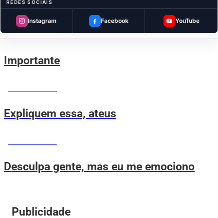
REDES SOCIAIS
Fofoqueiro desde criança
Instagram
Facebook
YouTube
MEMES DO VOVÔ
Importante
MEMES DO VOVÔ
Expliquem essa, ateus
MEMES DO VOVÔ
Desculpa gente, mas eu me emociono
Publicidade