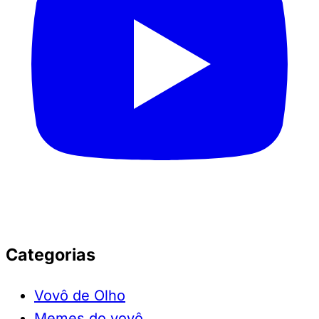
Categorias
Vovô de Olho
Memes do vovô