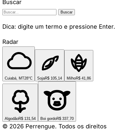
Buscar
Buscar
Dica: digite um termo e pressione Enter.
Radar
Cuiabá, MT
28°C
Soja
R$ 105,14
Milho
R$ 41,86
Algodão
R$ 131,54
Boi gordo
R$ 337,70
© 2026 Perrengue. Todos os direitos