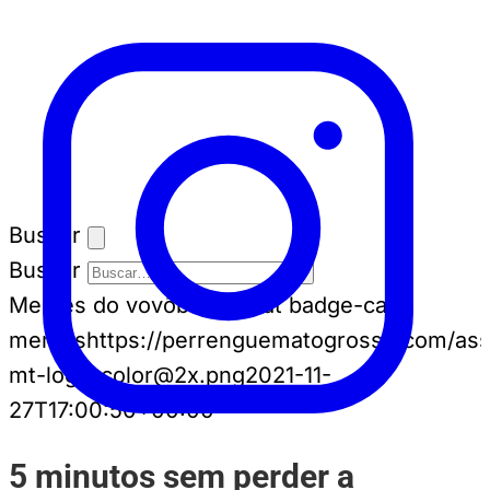
Buscar
Buscar
Memes do vovô
badge-cat badge-cat--
memes
https://perrenguematogrosso.com/ass
mt-logo-color@2x.png
2021-11-
27T17:00:50+00:00
5 minutos sem perder a