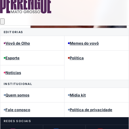
EDITORIAS
Vovô de Olho
Memes do vovô
Esporte
Política
Notícias
MEMES DO VOVÔ
INSTITUCIONAL
Quem somos
Mídia kit
Fofoqueiro desde criança
Fale conosco
Política de privacidade
MEMES DO VOVÔ
REDES SOCIAIS