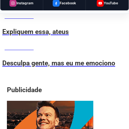
Importante
Instagram
Facebook
YouTube
MEMES DO VOVÔ
Expliquem essa, ateus
MEMES DO VOVÔ
Desculpa gente, mas eu me emociono
Publicidade