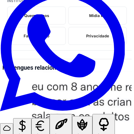
INSTITUCIONAL
Quem somos
Midia kit
Fale conosco
Privacidade
Perrengues relacionados