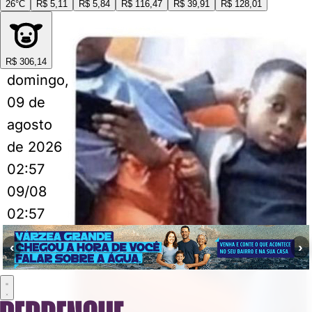
26°C
R$ 5,11
R$ 5,84
R$ 116,47
R$ 39,91
R$ 128,01
R$ 306,14
domingo,
09 de
agosto
de 2026
02:57
09/08
02:57
‹
›