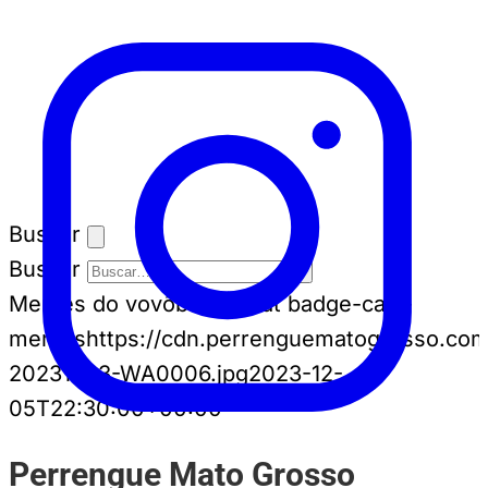
Buscar
Buscar
Memes do vovô
badge-cat badge-cat--
memes
https://cdn.perrenguematogrosso.com
20231203-WA0006.jpg
2023-12-
05T22:30:00+00:00
Perrengue Mato Grosso