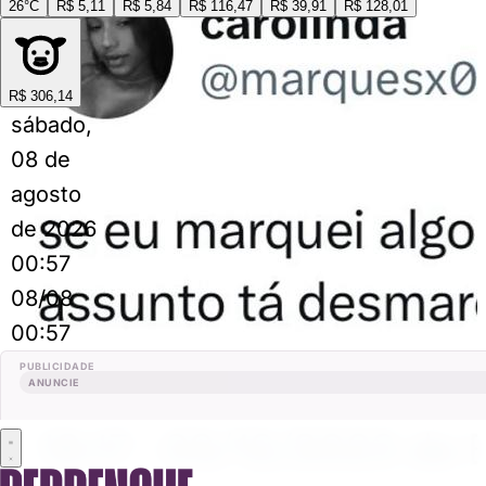
26°C
R$ 5,11
R$ 5,84
R$ 116,47
R$ 39,91
R$ 128,01
R$ 306,14
sábado,
08 de
agosto
de 2026
00:57
08/08
00:57
PUBLICIDADE
ANUNCIE