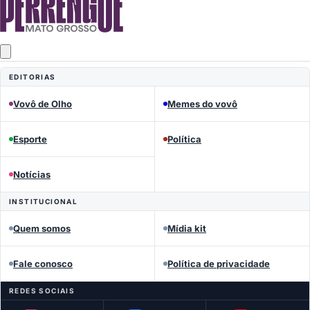
MEMES DO VOVÔ
EDITORIAS
Perrengue Mato Grosso
Vovô de Olho
Memes do vovô
Esporte
Política
Notícias
INSTITUCIONAL
Quem somos
Mídia kit
Fale conosco
Política de privacidade
REDES SOCIAIS