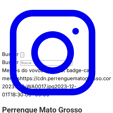
Buscar
Buscar
Memes do vovô
badge-cat badge-cat--
memes
https://cdn.perrenguematogrosso.com
20231129-WA0017.jpg
2023-12-
01T18:30:00+00:00
Perrengue Mato Grosso