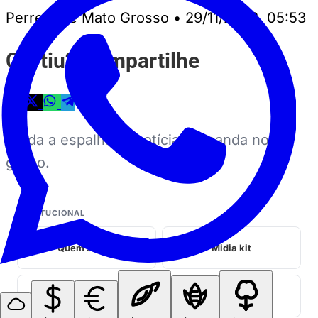
Perrengue Mato Grosso
•
29/11/2023, 05:53
Curtiu? Compartilhe
Ajuda a espalhar a notícia — manda no
grupo.
INSTITUCIONAL
Quem somos
Midia kit
Fale conosco
Privacidade