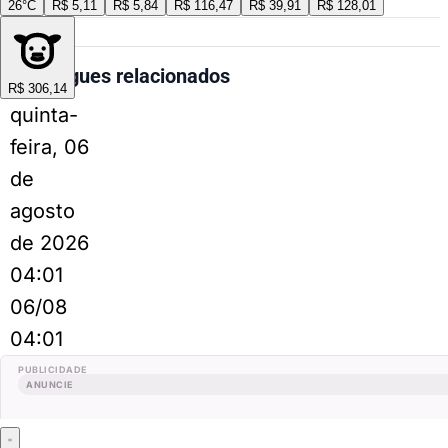
26°C
R$ 5,11
R$ 5,84
R$ 116,47
R$ 39,91
R$ 128,01
Perrengues relacionados
R$ 306,14
quinta-
feira, 06
de
agosto
de 2026
04:01
06/08
04:01
PUBLICIDADE
ANUNCIE