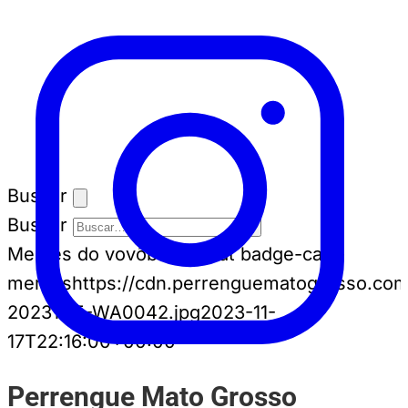
Buscar
Buscar
Memes do vovô
badge-cat badge-cat--
memes
https://cdn.perrenguematogrosso.com
20231115-WA0042.jpg
2023-11-
17T22:16:00+00:00
Perrengue Mato Grosso