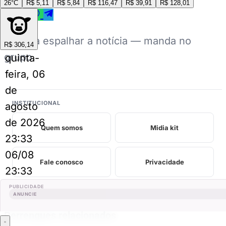
26°C
R$ 5,11
R$ 5,84
R$ 116,47
R$ 39,91
R$ 128,01
Ajuda a espalhar a notícia — manda no
R$ 306,14
grupo.
quinta-
feira, 06
de
INSTITUCIONAL
agosto
de 2026
Quem somos
Midia kit
23:33
06/08
Fale conosco
Privacidade
23:33
PUBLICIDADE
ANUNCIE
Perrengues relacionados