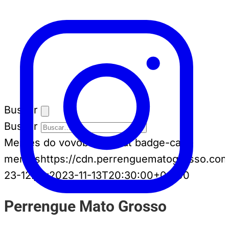
Buscar
Buscar
Memes do vovô
badge-cat badge-cat--
memes
https://cdn.perrenguematogrosso.com
23-12.jpg
2023-11-13T20:30:00+00:00
Perrengue Mato Grosso