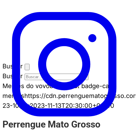
Buscar
Buscar
Memes do vovô
badge-cat badge-cat--
memes
https://cdn.perrenguematogrosso.com
23-10.jpg
2023-11-13T20:30:00+00:00
Perrengue Mato Grosso