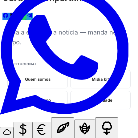
Ajuda a espalhar a notícia — manda no
grupo.
INSTITUCIONAL
Quem somos
Midia kit
Fale conosco
Privacidade
Perrengues relacionados