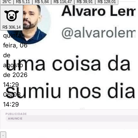
26°C
R$ 5,11
R$ 5,84
R$ 116,47
R$ 39,91
R$ 128,01
R$ 306,14
quinta-
feira, 06
de
agosto
de 2026
14:29
06/08
14:29
PUBLICIDADE
ANUNCIE