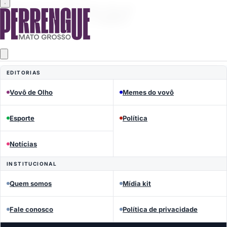
MEMES DO VOVÔ
EDITORIAS
Perrengue Mato Grosso
Vovô de Olho
Memes do vovô
Esporte
Política
Notícias
INSTITUCIONAL
Quem somos
Mídia kit
Fale conosco
Política de privacidade