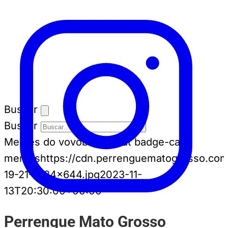
Buscar
Buscar
Memes do vovô
badge-cat badge-cat--
memes
https://cdn.perrenguematogrosso.com
19-21-1024x644.jpg
2023-11-
13T20:30:00+00:00
Perrengue Mato Grosso