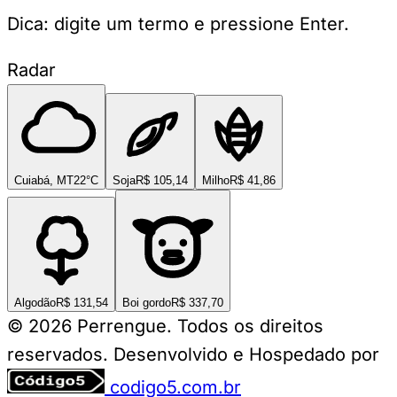
Dica: digite um termo e pressione Enter.
Radar
Cuiabá, MT
22°C
Soja
R$ 105,14
Milho
R$ 41,86
Algodão
R$ 131,54
Boi gordo
R$ 337,70
© 2026 Perrengue. Todos os direitos
reservados.
Desenvolvido e Hospedado por
codigo5.com.br