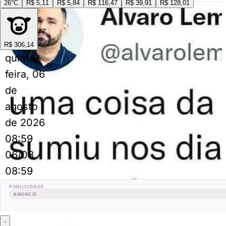
26°C
R$ 5,11
R$ 5,84
R$ 116,47
R$ 39,91
R$ 128,01
R$ 306,14
quinta-
feira, 06
de
agosto
de 2026
08:59
06/08
08:59
PUBLICIDADE
ANUNCIE