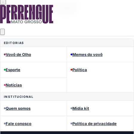
MEMES DO VOVÔ
Perrengue Mato Grosso
EDITORIAS
Vovô de Olho
Memes do vovô
Esporte
Política
Notícias
INSTITUCIONAL
Quem somos
Mídia kit
Fale conosco
Política de privacidade