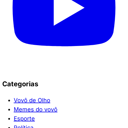
Categorias
Vovô de Olho
Memes do vovô
Esporte
Política